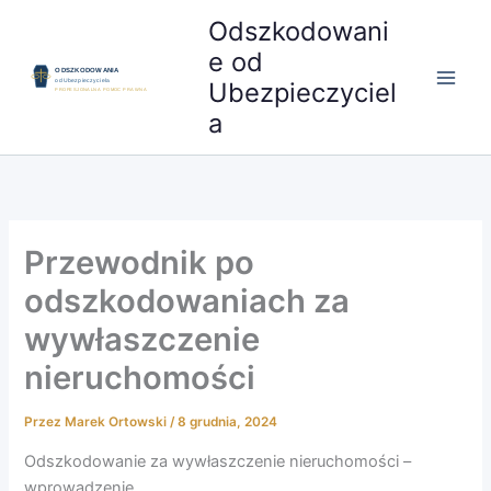
Przejdź
Odszkodowani
do
e od
treści
Ubezpieczyciel
a
Przewodnik po
odszkodowaniach za
wywłaszczenie
nieruchomości
Przez
Marek Ortowski
/
8 grudnia, 2024
Odszkodowanie za wywłaszczenie nieruchomości –
wprowadzenie