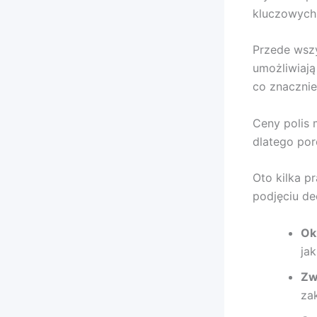
kluczowych 
Przede wszy
umożliwiają
co znacznie
Ceny polis 
dlatego por
Oto kilka 
podjęciu dec
Ok
jak
Zw
za