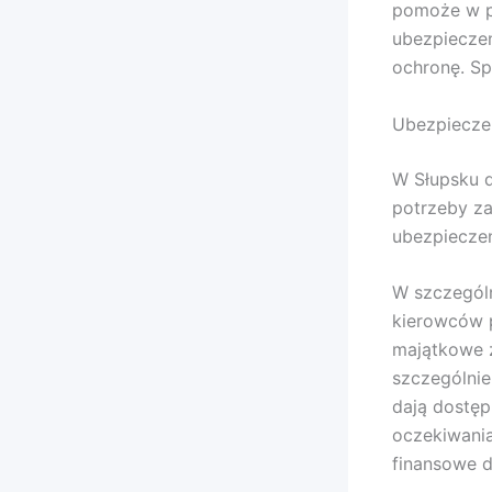
pomoże w po
ubezpieczen
ochronę. Sp
Ubezpiecze
W Słupsku d
potrzeby za
ubezpieczen
W szczególn
kierowców 
majątkowe z
szczególnie
dają dostęp
oczekiwania
finansowe d