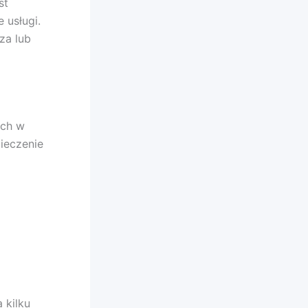
st
 usługi.
za lub
ich w
ieczenie
 kilku