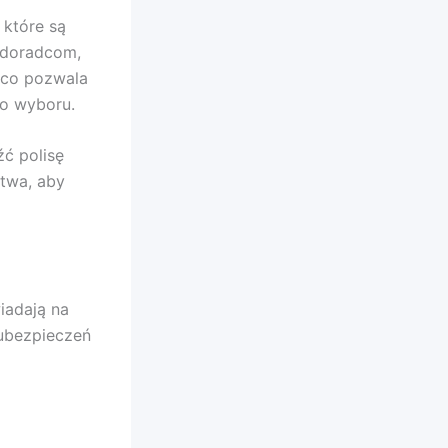
 które są
 doradcom,
 co pozwala
go wyboru.
ć polisę
twa, aby
iadają na
 ubezpieczeń