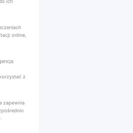
do ich
ieczeniach
acji online,
agencja
korzystać z
ja zapewnia
zpośrednio
ć