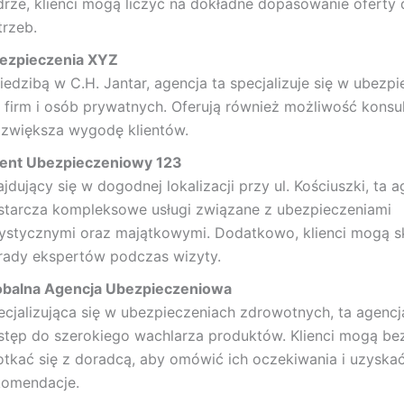
drze, klienci mogą liczyć na dokładne dopasowanie oferty 
trzeb.
ezpieczenia XYZ
iedzibą w C.H. Jantar, agencja ta specjalizuje się w ubezp
 firm i osób prywatnych. Oferują również możliwość konsult
 zwiększa wygodę klientów.
ent Ubezpieczeniowy 123
jdujący się w dogodnej lokalizacji przy ul. Kościuszki, ta 
starcza kompleksowe usługi związane z ubezpieczeniami
rystycznymi oraz majątkowymi. Dodatkowo, klienci mogą s
rady ekspertów podczas wizyty.
obalna Agencja Ubezpieczeniowa
ecjalizująca się w ubezpieczeniach zdrowotnych, ta agenc
stęp do szerokiego wachlarza produktów. Klienci mogą be
otkać się z doradcą, aby omówić ich oczekiwania i uzyska
komendacje.