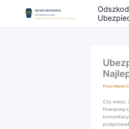
Przejdź
Odszkod
do
Ubezpiec
treści
Ubezp
Najle
Przez
Marek O
Czy wiesz,
finansową k
komunikacyj
przeprowadz