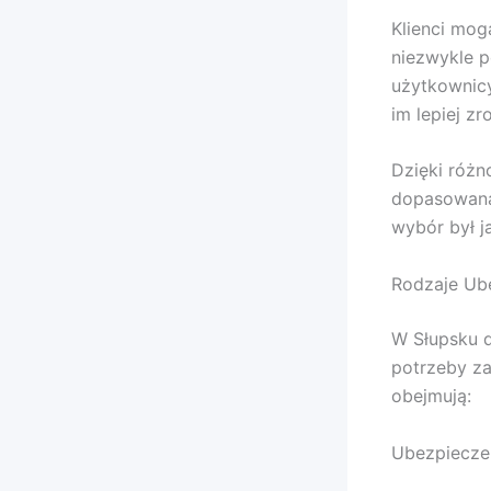
Klienci mog
niezwykle 
użytkownicy
im lepiej z
Dzięki różn
dopasowaną 
wybór był j
Rodzaje Ub
W Słupsku d
potrzeby za
obejmują:
Ubezpiecze