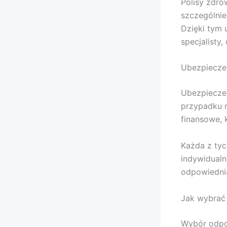
Polisy zdro
szczególnie
Dzięki tym 
specjalisty
Ubezpieczen
Ubezpieczen
przypadku n
finansowe, 
Każda z tyc
indywidualn
odpowiednią
Jak wybrać
Wybór odpo