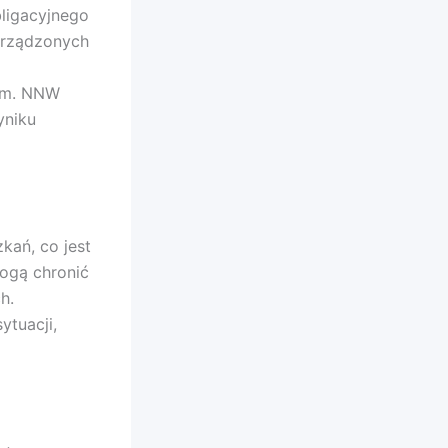
ligacyjnego
yrządzonych
iem. NNW
yniku
ań, co jest
mogą chronić
h.
ytuacji,