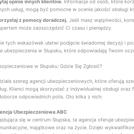
ytaj opinie innych klientów.
Informacje od osób, które korz
nych usług, mogą być pomocne w ocenie jakości obsługi kl
orzystaj z pomocy doradczej.
Jeśli masz wątpliwości, kons
spertem może zaoszczędzić Ci czasu i pieniędzy.
e tych wskazówek ułatwi podjęcie świadomej decyzji i po
ie ubezpieczenia w Słupsku, które odpowiadają Twoim oc
zpieczeniowe w Słupsku: Gdzie Się Zgłosić?
ziała szereg agencji ubezpieczeniowych, które oferują sze
ług. Klienci mogą skorzystać z indywidualnej obsługi oraz
borze odpowiednich polis. Oto kilka z nich:
encja Ubezpieczeniowa ABC
ajdująca się w centrum Słupska, ta agencja oferuje ubezpie
munikacyjne, majątkowe oraz na życie. Dzięki wykwalifiko