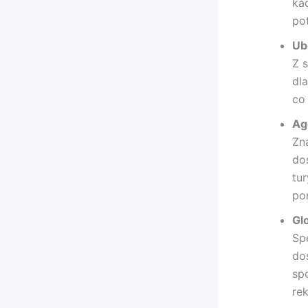
ka
po
Ub
Z s
dla
co
Ag
Zna
do
tu
po
Gl
Sp
do
sp
re