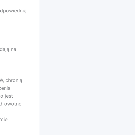
 odpowiednią
dają na
W, chronią
zenia
o jest
zdrowotne
rcie