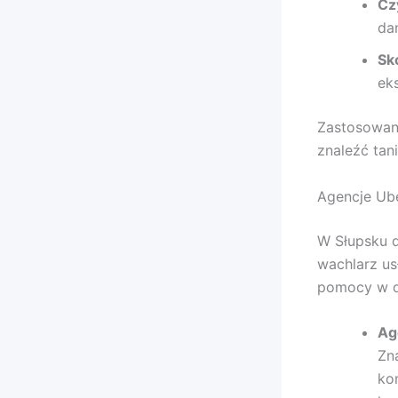
Cz
da
Sk
ek
Zastosowani
znaleźć tan
Agencje Ube
W Słupsku d
wachlarz us
pomocy w do
Ag
Zn
ko