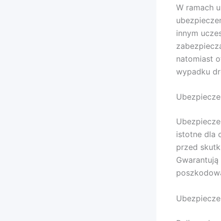
W ramach ub
ubezpieczen
innym uczes
zabezpiecz
natomiast o
wypadku d
Ubezpiecze
Ubezpiecze
istotne dla
przed skutk
Gwarantują 
poszkodowa
Ubezpiecze