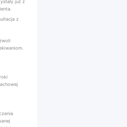
ystały już z
ienta.
ultacja z
zwoli
zekiwaniom.
roki
 fachowej
czenia
wanej