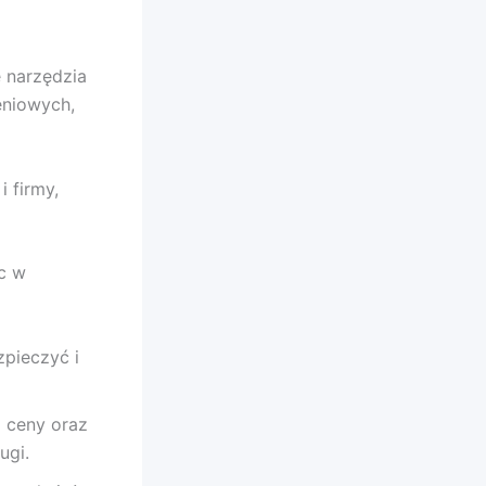
 narzędzia
eniowych,
 firmy,
c w
zpieczyć i
a ceny oraz
ugi.