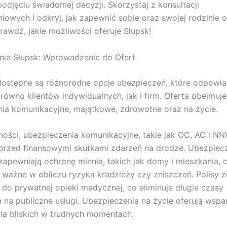
djęciu świadomej decyzji. Skorzystaj z konsultacji
iowych i odkryj, jak zapewnić sobie oraz swojej rodzinie
rawdź, jakie możliwości oferuje Słupsk!
nia Słupsk: Wprowadzenie do Ofert
ostępne są różnorodne opcje ubezpieczeń, które odpowia
równo klientów indywidualnych, jak i firm. Oferta obejmuje
ia komunikacyjne, majątkowe, zdrowotne oraz na życie.
ości, ubezpieczenia komunikacyjne, takie jak OC, AC i NN
przed finansowymi skutkami zdarzeń na drodze. Ubezpiec
apewniają ochronę mienia, takich jak domy i mieszkania, c
 ważne w obliczu ryzyka kradzieży czy zniszczeń. Polisy 
 do prywatnej opieki medycznej, co eliminuje długie czasy
 na publiczne usługi. Ubezpieczenia na życie oferują wspa
la bliskich w trudnych momentach.