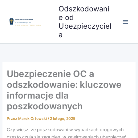
Przejdź
Odszkodowani
do
e od
treści
Ubezpieczyciel
a
Ubezpieczenie OC a
odszkodowanie: kluczowe
informacje dla
poszkodowanych
Przez
Marek Ortowski
/
2 lutego, 2025
Czy wiesz, że poszkodowani w wypadkach drogowych
często czują się zagubieni w zawirowaniach ubezpieczeń