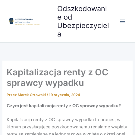
Przejdź
Odszkodowani
do
e od
treści
Ubezpieczyciel
a
Kapitalizacja renty z OC
sprawcy wypadku
Przez
Marek Ortowski
/
19 stycznia, 2024
Czym jest kapitalizacja renty z OC sprawcy wypadku?
Kapitalizacja renty z OC sprawcy wypadku to proces, w
którym przysługujące poszkodowanemu regularne wypłaty
renty są zamieniane na jednorazową wypłatę o określonej