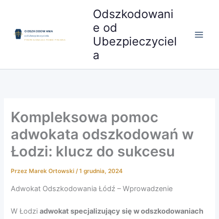
Przejdź
Odszkodowani
do
e od
treści
Ubezpieczyciel
a
Kompleksowa pomoc
adwokata odszkodowań w
Łodzi: klucz do sukcesu
Przez
Marek Ortowski
/
1 grudnia, 2024
Adwokat Odszkodowania Łódź – Wprowadzenie
W Łodzi
adwokat specjalizujący się w odszkodowaniach