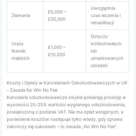
Uwzględnia
£5,000 –
Złamania
czas leczenia i
£30,000
rehabilitacji
Dotyczy
Urazy
krótkotrwałych
£1,000 –
tkanek
lub
£10,000
miękkich
umiarkowanych
obrażeń
Koszty i Opłaty w Kancelariach Odszkodowawczych w UK
– Zasada No Win No Fee
Kancelarie odszkodowawcze zwykle pobierają prowizję w
wysokości 20-25% wartości wygranego odszkodowania,
powiększoną o podatek VAT. Nie ma opłat wstępnych, a
poniesienie kosztów następuje tylko wtedy, gdy sprawa
zakończy się sukcesem – to zasada „No Win No Fee”.