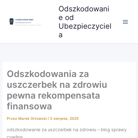
Przejdź
Odszkodowani
do
e od
treści
Ubezpieczyciel
a
Odszkodowania za
uszczerbek na zdrowiu
pewna rekompensata
finansowa
Przez
Marek Ortowski
/
3 sierpnia, 2025
odszkodowanie za uszczerbek na zdrowiu – blog sprawy
cywilne