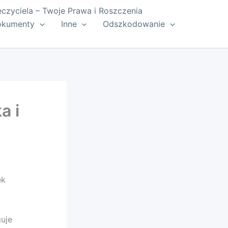
zyciela – Twoje Prawa i Roszczenia
okumenty
Inne
Odszkodowanie
a i
ek
uje