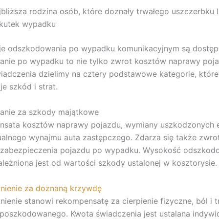
jbliższa rodzina osób, które doznały trwałego uszczerbku 
kutek wypadku
aje odszkodowania po wypadku komunikacyjnym są dostęp
nie po wypadku to nie tylko zwrot kosztów naprawy poj
iadczenia dzielimy na cztery podstawowe kategorie, któr
e szkód i strat.
nie za szkody majątkowe
nsata kosztów naprawy pojazdu, wymiany uszkodzonych 
alnego wynajmu auta zastępczego. Zdarza się także zwro
i zabezpieczenia pojazdu po wypadku. Wysokość odszkod
leżniona jest od wartości szkody ustalonej w kosztorysie.
nienie za doznaną krzywdę
ienie stanowi rekompensatę za cierpienie fizyczne, ból i 
poszkodowanego. Kwota świadczenia jest ustalana indywid