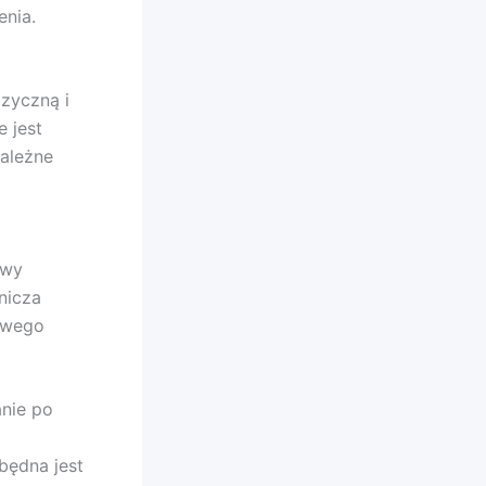
enia.
izyczną i
 jest
ależne
owy
nicza
owego
anie po
będna jest