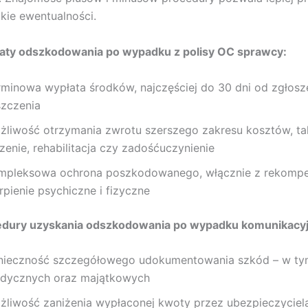
lkie ewentualności.
łaty odszkodowania po wypadku z polisy OC sprawcy:
rminowa wypłata środków, najczęściej do 30 dni od zgłosz
szczenia
żliwość otrzymania zwrotu szerszego zakresu kosztów, tak
zenie, rehabilitacja czy zadośćuczynienie
mpleksowa ochrona poszkodowanego, włącznie z rekompe
rpienie psychiczne i fizyczne
dury uzyskania odszkodowania po wypadku komunikacy
nieczność szczegółowego udokumentowania szkód – w t
dycznych oraz majątkowych
żliwość zaniżenia wypłaconej kwoty przez ubezpieczyciela