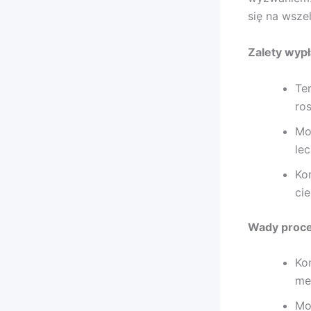
się na wsze
Zalety wyp
Te
ro
Mo
lec
Ko
cie
Wady proce
Ko
me
Mo