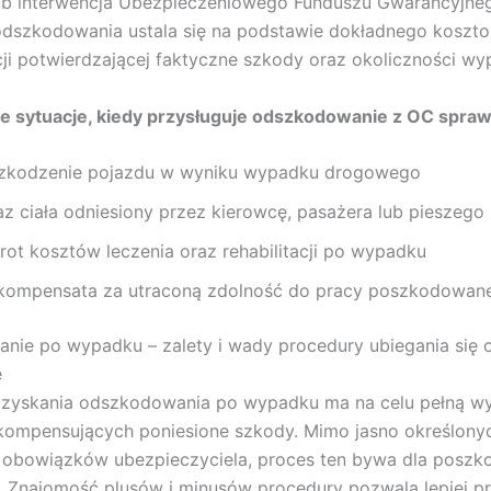
lub interwencja Ubezpieczeniowego Funduszu Gwarancyjne
szkodowania ustala się na podstawie dokładnego kosztor
i potwierdzającej faktyczne szkody oraz okoliczności wy
e sytuacje, kiedy przysługuje odszkodowanie z OC spraw
zkodzenie pojazdu w wyniku wypadku drogowego
az ciała odniesiony przez kierowcę, pasażera lub pieszego
rot kosztów leczenia oraz rehabilitacji po wypadku
kompensata za utraconą zdolność do pracy poszkodowan
ie po wypadku – zalety i wady procedury ubiegania się 
e
uzyskania odszkodowania po wypadku ma na celu pełną wy
kompensujących poniesione szkody. Mimo jasno określony
i obowiązków ubezpieczyciela, proces ten bywa dla posz
 Znajomość plusów i minusów procedury pozwala lepiej 