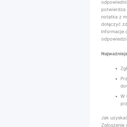
odpowiedni
potwierdza 
notatka z m
dołączyć zd
Informacje 
odpowiedzia
Najważniej
Zg
Pr
do
W 
pr
Jak uzyska
Zgłoszenie