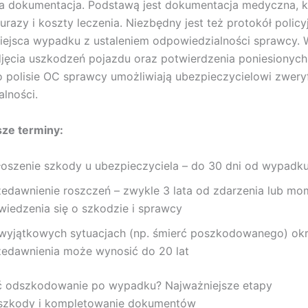
a dokumentacja. Podstawą jest dokumentacja medyczna, k
urazy i koszty leczenia. Niezbędny jest też protokół policy
iejsca wypadku z ustaleniem odpowiedzialności sprawcy. 
jęcia uszkodzeń pojazdu oraz potwierdzenia poniesionyc
o polisie OC sprawcy umożliwiają ubezpieczycielowi zwery
lności.
sze terminy:
łoszenie szkody u ubezpieczyciela – do 30 dni od wypadk
zedawnienie roszczeń – zwykle 3 lata od zdarzenia lub mo
wiedzenia się o szkodzie i sprawcy
wyjątkowych sytuacjach (np. śmierć poszkodowanego) ok
zedawnienia może wynosić do 20 lat
ć odszkodowanie po wypadku? Najważniejsze etapy
 szkody i kompletowanie dokumentów