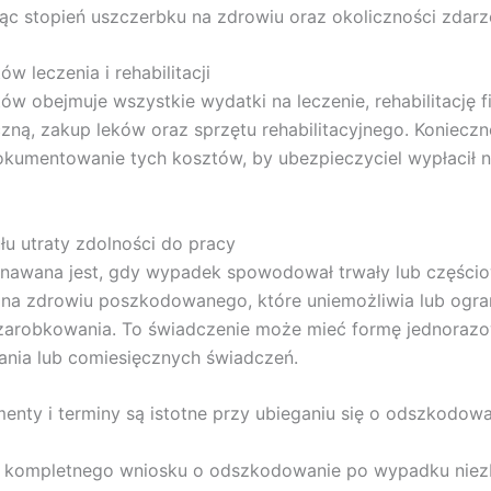
ąc stopień uszczerbku na zdrowiu oraz okoliczności zdarz
w leczenia i rehabilitacji
ów obejmuje wszystkie wydatki na leczenie, rehabilitację f
zną, zakup leków oraz sprzętu rehabilitacyjnego. Konieczne
kumentowanie tych kosztów, by ubezpieczyciel wypłacił n
ułu utraty zdolności do pracy
znawana jest, gdy wypadek spowodował trwały lub części
na zdrowiu poszkodowanego, które uniemożliwia lub ogra
zarobkowania. To świadczenie może mieć formę jednoraz
nia lub comiesięcznych świadczeń.
enty i terminy są istotne przy ubieganiu się o odszkodow
a kompletnego wniosku o odszkodowanie po wypadku niez