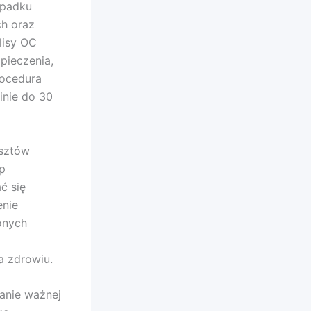
ypadku
ch oraz
lisy OC
pieczenia,
rocedura
inie do 30
osztów
up
ć się
enie
onych
a zdrowiu.
anie ważnej