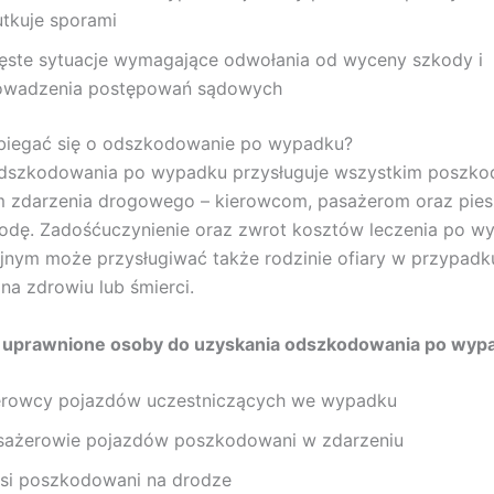
utkuje sporami
ęste sytuacje wymagające odwołania od wyceny szkody i
owadzenia postępowań sądowych
biegać się o odszkodowanie po wypadku?
dszkodowania po wypadku przysługuje wszystkim poszk
m zdarzenia drogowego – kierowcom, pasażerom oraz pies
kodę. Zadośćuczynienie oraz zwrot kosztów leczenia po w
nym może przysługiwać także rodzinie ofiary w przypadk
na zdrowiu lub śmierci.
j uprawnione osoby do uzyskania odszkodowania po wypa
erowcy pojazdów uczestniczących we wypadku
sażerowie pojazdów poszkodowani w zdarzeniu
esi poszkodowani na drodze