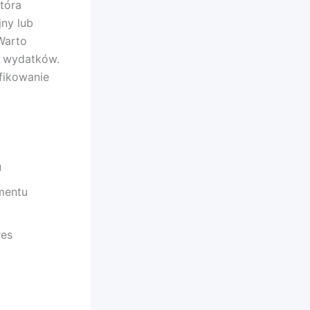
tóra
jny lub
Warto
h wydatków.
fikowanie
u
mentu
res