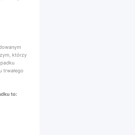
odowanym
zym, którzy
ypadku
u trwałego
dku to: