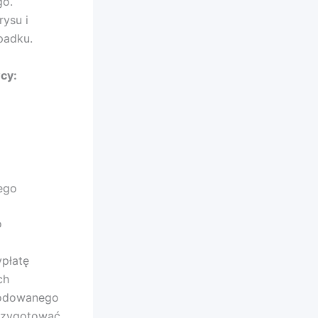
go.
ysu i
padku.
cy:
ego
o
płatę
ch
kodowanego
przygotować