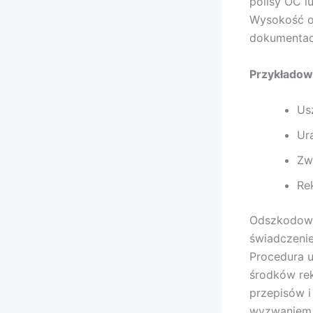
polisy OC 
Wysokość od
dokumentacj
Przykładow
Us
Ur
Zw
Re
Odszkodowan
świadczeni
Procedura 
środków re
przepisów 
wyzwaniem.