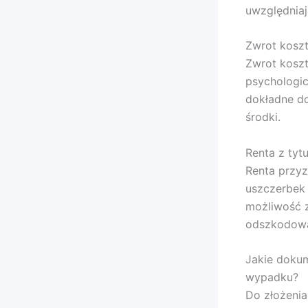
uwzględniaj
Zwrot kosztó
Zwrot koszt
psychologic
dokładne do
środki.
Renta z tyt
Renta przy
uszczerbek 
możliwość 
odszkodowa
Jakie dokum
wypadku?
Do złożeni