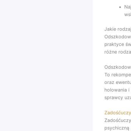
Na
ws
Jakie rodz
Odszkodowa
praktyce św
różne rodzaj
Odszkodowa
To rekompe
oraz ewentu
holowania 
sprawcy uza
Zadośćuczy
Zadośćuczyn
psychiczną 