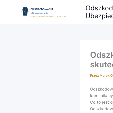
Przejdź
Odszkod
do
Ubezpiec
treści
Odszk
skute
Przez
Marek O
Odszkodowa
komunikacy
Co to jest
Odszkodowa