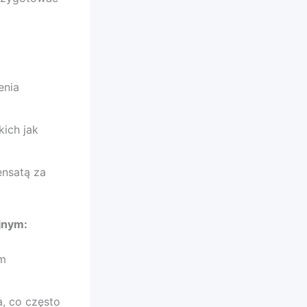
enia
ich jak
nsatą za
jnym:
ym
, co często