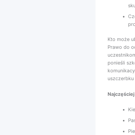
sk
Cz
pr
Kto może u
Prawo do o
uczestniko
ponieśli sz
komunikacyj
uszczerbku 
Najczęście
Ki
Pa
Pi