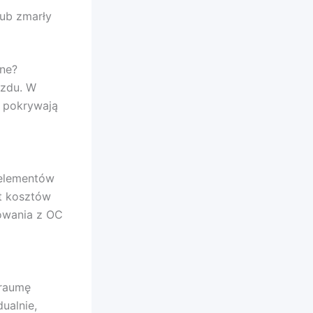
lub zmarły
ne?
azdu. W
e pokrywają
elementów
t kosztów
owania z OC
traumę
ualnie,