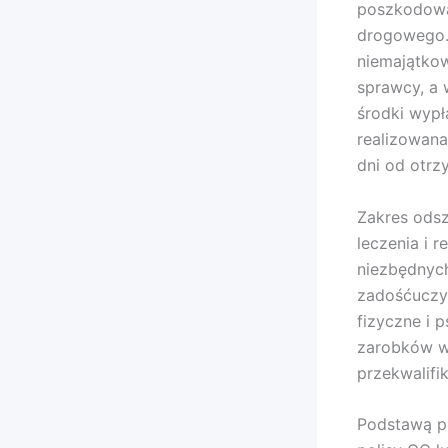
poszkodowa
drogowego.
niemajątkow
sprawcy, a 
środki wyp
realizowana
dni od otrz
Zakres ods
leczenia i r
niezbędnyc
zadośćuczyn
fizyczne i 
zarobków w 
przekwalif
Podstawą p