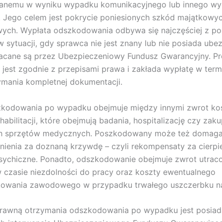
nemu w wyniku wypadku komunikacyjnego lub innego w
 Jego celem jest pokrycie poniesionych szkód majątkowy
ych. Wypłata odszkodowania odbywa się najczęściej z po
w sytuacji, gdy sprawca nie jest znany lub nie posiada ubez
łacane są przez Ubezpieczeniowy Fundusz Gwarancyjny. P
 jest zgodnie z przepisami prawa i zakłada wypłatę w term
ymania kompletnej dokumentacji.
zkodowania po wypadku obejmuje między innymi zwrot k
ehabilitacji, które obejmują badania, hospitalizację czy zak
h sprzętów medycznych. Poszkodowany może też domaga
ienia za doznaną krzywdę – czyli rekompensaty za cierpi
psychiczne. Ponadto, odszkodowanie obejmuje zwrot utrac
czasie niezdolności do pracy oraz koszty ewentualnego
ikowania zawodowego w przypadku trwałego uszczerbku n
rawną otrzymania odszkodowania po wypadku jest posiad