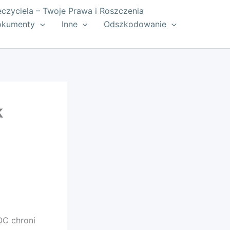
zyciela – Twoje Prawa i Roszczenia
okumenty
Inne
Odszkodowanie
k
OC chroni