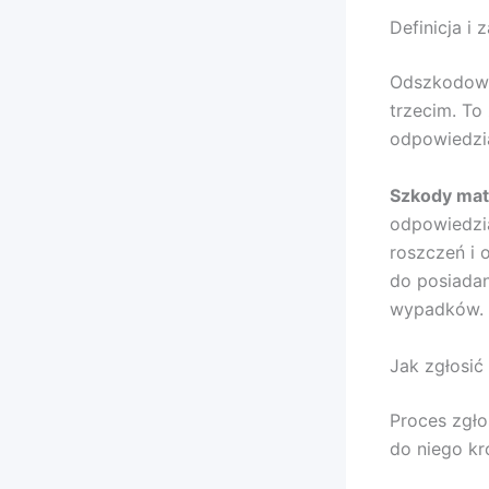
Definicja i
Odszkodowa
trzecim. To
odpowiedzia
Szkody mate
odpowiedzia
roszczeń i 
do posiadani
wypadków.
Jak zgłosić
Proces zgło
do niego kr