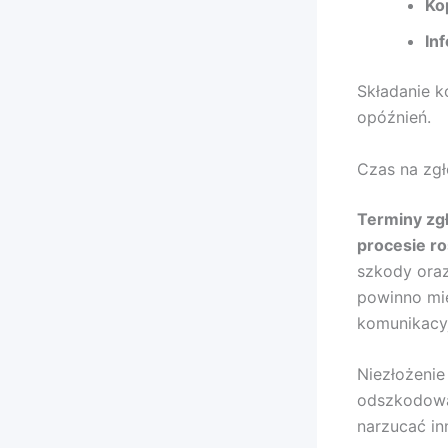
Ko
Inf
Składanie k
opóźnień.
Czas na zg
Terminy zg
procesie r
szkody oraz
powinno mie
komunikacyj
Niezłożeni
odszkodowan
narzucać in