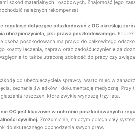
kami szkód materialnych i osobowych. Znajomość jego za
dochodzić należnych rekompensat.
 regulacje dotyczące odszkodowań z OC określają zar
ia ubezpieczyciela, jak i prawa poszkodowanego.
Kodeks 
 że osoba poszkodowana ma prawo do całkowitego odszko
o koszty leczenia, napraw oraz zadośćuczynienie za doz
zględnia to także utraconą zdolność do pracy czy związ
 szkodę do ubezpieczyciela sprawcy, warto mieć w zanad
djęcia, zeznania świadków i dokumentację medyczną. Przy
zgłaszania roszczeń, które zwykle wynoszą trzy lata.
nie OC jest kluczowe w ochronie poszkodowanych i reg
lności cywilnej.
Zrozumienie, na czym polega cały system
rok do skutecznego dochodzenia swych praw.