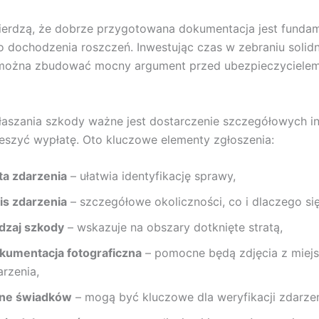
wierdzą, że dobrze przygotowana dokumentacja jest fund
 dochodzenia roszczeń. Inwestując czas w zebraniu solid
ożna zbudować mocny argument przed ubezpieczycielem
aszania szkody ważne jest dostarczenie szczegółowych in
eszyć wypłatę. Oto kluczowe elementy zgłoszenia:
ta zdarzenia
– ułatwia identyfikację sprawy,
is zdarzenia
– szczegółowe okoliczności, co i dlaczego się
dzaj szkody
– wskazuje na obszary dotknięte stratą,
kumentacja fotograficzna
– pomocne będą zdjęcia z miej
arzenia,
ne świadków
– mogą być kluczowe dla weryfikacji zdarzen