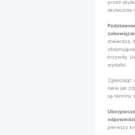
przed skut
skutecznie 
Podstawowe
zobowiązan
stwierdza,
obejmująceg
krzywdy. Uw
wydatki.
Zgłaszając
takie jak z
są terminy 
Ubezpiecze
odpowiedzia
pierwszy k