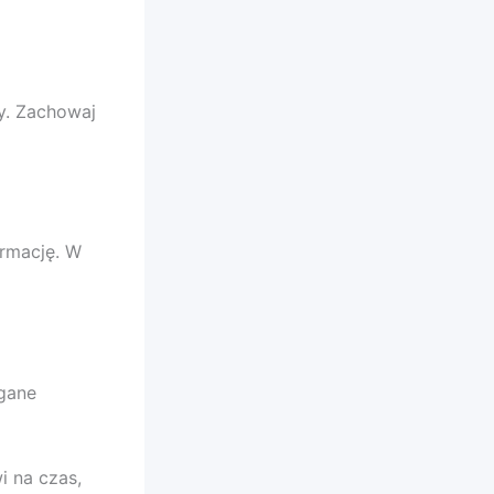
y. Zachowaj
ormację. W
gane
i na czas,