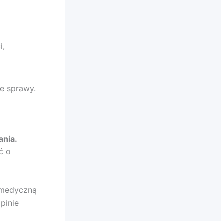
i,
e sprawy.
ania.
ć o
 medyczną
pinie