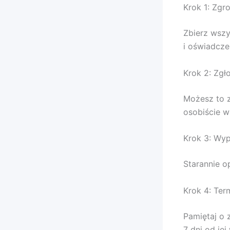
Krok 1: Zg
Zbierz wszy
i oświadcze
Krok 2: Zgł
Możesz to z
osobiście w
Krok 3: Wyp
Starannie op
Krok 4: Ter
Pamiętaj o 
7 dni od jej