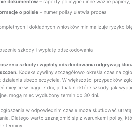
pie dokumentów
– raporty policyjne i inne ważne papiery,
ormacje o polisie
– numer polisy ułatwia proces.
ompletnych i dokładnych wniosków minimalizuje ryzyko bł
łoszenie szkody i wypłatę odszkodowania
łoszenia szkody i wypłaty odszkodowania odgrywają kluc
oszczeń.
Kodeks cywilny szczegółowo określa czas na zgło
 działania ubezpieczyciela. W większości przypadków zgł
ć miejsce w ciągu 7 dni, jednak niektóre szkody, jak wypa
ne, mogą mieć wydłużony termin do 30 dni.
e zgłoszenia w odpowiednim czasie może skutkować utrat
ia. Dlatego warto zaznajomić się z warunkami polisy, kt
ne terminy.