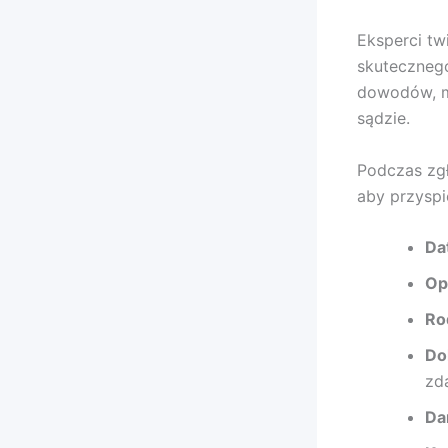
Eksperci t
skutecznego
dowodów, m
sądzie.
Podczas zgł
aby przyspi
Da
Op
Ro
Do
zd
Da