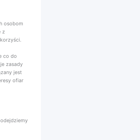
ch osobom
 z
korzyści.
 co do
uje zasady
zany jest
eresy ofiar
 podejdziemy