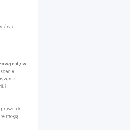
ędów i
zową rolę w
szenie
oszenie
dki
ą prawa do
óre mogą