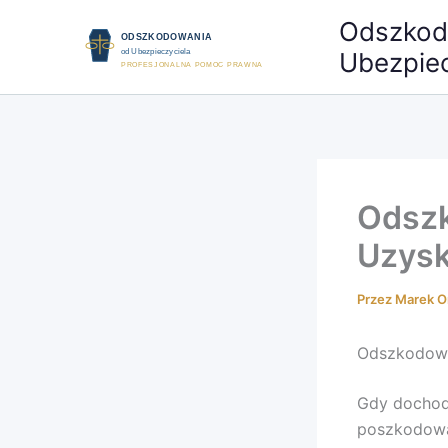
Przejdź
Odszkod
do
Ubezpiec
treści
Odszk
Uzysk
Przez
Marek O
Odszkodowa
Gdy dochod
poszkodowa