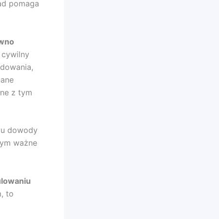
sad pomaga
ówno
cywilny
dowania,
nane
ane z tym
rzu dowody
 tym ważne
ulowaniu
, to