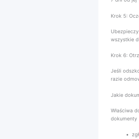
Krok 5: Ocz
Ubezpieczy
wszystkie 
Krok 6: Otr
Jeśli odszk
razie odmow
Jakie doku
Właściwa d
dokumenty m
zg