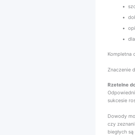
sz
do
op
dla
Kompletna 
Znaczenie 
Rzetelne d
Odpowiedni
sukcesie ro
Dowody mog
czy zeznani
biegłych są