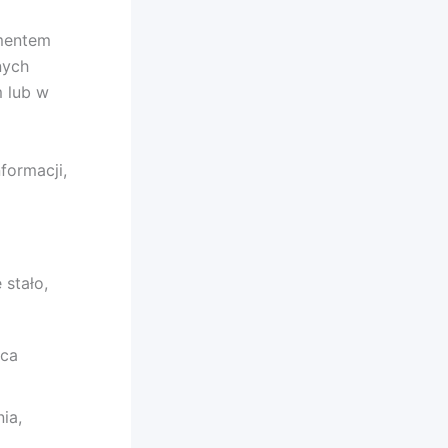
amentem
nych
 lub w
formacji,
 stało,
sca
ia,