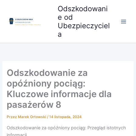
Przejdź
Odszkodowani
do
e od
treści
Ubezpieczyciel
a
Odszkodowanie za
opóźniony pociąg:
Kluczowe informacje dla
pasażerów 8
Przez
Marek Ortowski
/
14 listopada, 2024
Odszkodowanie za opóźniony pociąg: Przegląd istotnych
informacji