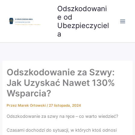
Przejdź
Odszkodowani
do
e od
treści
Ubezpieczyciel
a
Odszkodowanie za Szwy:
Jak Uzyskać Nawet 130%
Wsparcia?
Przez
Marek Ortowski
/
27 listopada, 2024
Odszkodowanie za szwy na ręce – co warto wiedzieć?
Czasami dochodzi do sytuacji, w których ktoś odnosi