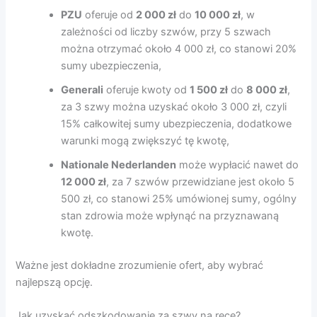
PZU
oferuje od
2 000 zł
do
10 000 zł
, w
zależności od liczby szwów, przy 5 szwach
można otrzymać około 4 000 zł, co stanowi 20%
sumy ubezpieczenia,
Generali
oferuje kwoty od
1 500 zł
do
8 000 zł
,
za 3 szwy można uzyskać około 3 000 zł, czyli
15% całkowitej sumy ubezpieczenia, dodatkowe
warunki mogą zwiększyć tę kwotę,
Nationale Nederlanden
może wypłacić nawet do
12 000 zł
, za 7 szwów przewidziane jest około 5
500 zł, co stanowi 25% umówionej sumy, ogólny
stan zdrowia może wpłynąć na przyznawaną
kwotę.
Ważne jest dokładne zrozumienie ofert, aby wybrać
najlepszą opcję.
Jak uzyskać odszkodowanie za szwy na ręce?