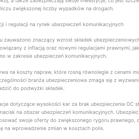
kój, a także zabezpieczają swoje inwestycje, co jest szcze
liczu zwiększonej liczby wypadków na drogach.
cji i regulacji na rynek ubezpieczeń komunikacyjnych
u zauważono znaczący wzrost składek ubezpieczeniowych
wiązany z inflacją oraz nowymi regulacjami prawnymi, jak
o w zakresie ubezpieczeń komunikacyjnych.
ływa na koszty napraw, które rosną równolegle z cenami ma
czególności branża ubezpieczeniowa zmaga się z wyzwani
dzić do podwyżki składek.
cje dotyczące wysokości kar za brak ubezpieczenia OC s
nacisk na obszar ubezpieczeń komunikacyjnych. Ubezpiec
osować swoje oferty do zwiększonego rygoru prawnego, 
ię na wprowadzenie zmian w kosztach polis.