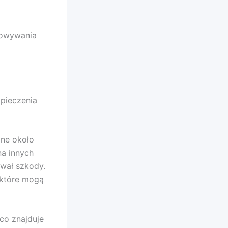
sowywania
zpieczenia
ne około
na innych
wał szkody.
 które mogą
 co znajduje