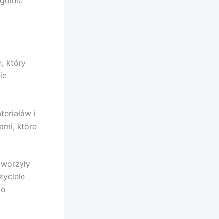
gólnie
, który
ie
teriałów i
ami, które
tworzyły
zyciele
co