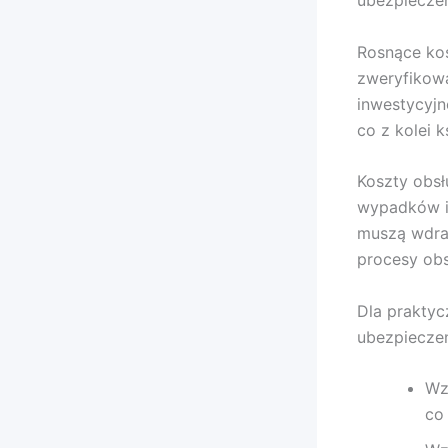
ubezpiecze
Rosnące ko
zweryfikowa
inwestycyjn
co z kolei 
Koszty obsł
wypadków i
muszą wdraż
procesy obs
Dla prakty
ubezpiecze
Wz
co