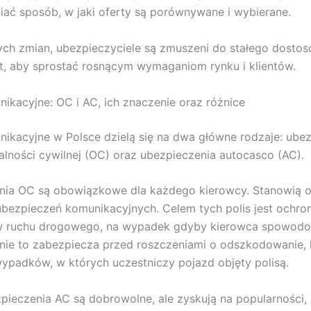
ać sposób, w jaki oferty są porównywane i wybierane.
ych zmian, ubezpieczyciele są zmuszeni do stałego dosto
t, aby sprostać rosnącym wymaganiom rynku i klientów.
nikacyjne: OC i AC, ich znaczenie oraz różnice
nikacyjne w Polsce dzielą się na dwa główne rodzaje: ube
lności cywilnej (OC) oraz ubezpieczenia autocasco (AC).
nia OC są obowiązkowe dla każdego kierowcy. Stanowią o
bezpieczeń komunikacyjnych. Celem tych polis jest ochro
w ruchu drogowego, na wypadek gdyby kierowca spowodo
nie to zabezpiecza przed roszczeniami o odszkodowanie,
ypadków, w których uczestniczy pojazd objęty polisą.
zpieczenia AC są dobrowolne, ale zyskują na popularności,