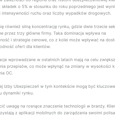
t składek o 5% w stosunku do roku poprzedniego jest wyn
j intensywności ruchu oraz liczby wypadków drogowych.
ię również silną koncentrację rynku, gdzie dwie trzecie sek
e przez trzy główne firmy. Taka dominacja wpływa na
ność i strategie cenowe, co z kolei może wpływać na dos
odność ofert dla klientów.
cje wprowadzane w ostatnich latach mają na celu zwiększ
nia przepisów, co może wpłynąć na zmiany w wysokości k
nia OC.
ej Izby Ubezpieczeń w tym kontekście mogą być kluczowe
u dynamiki rynku.
ić uwagę na rosnące znaczenie technologii w branży. Klie
rzystają z aplikacji mobilnych do zarządzania swoimi polisa