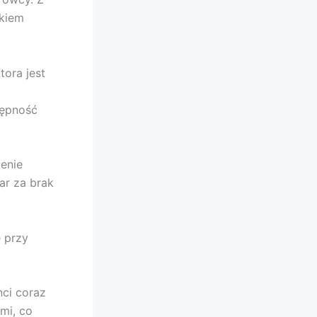
ikiem
tora jest
tępność
enie
ar za brak
 przy
nci coraz
mi, co