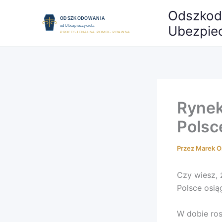
Przejdź
Odszkod
do
Ubezpiec
treści
Rynek
Polsc
Przez
Marek O
Czy wiesz,
Polsce osią
W dobie ros