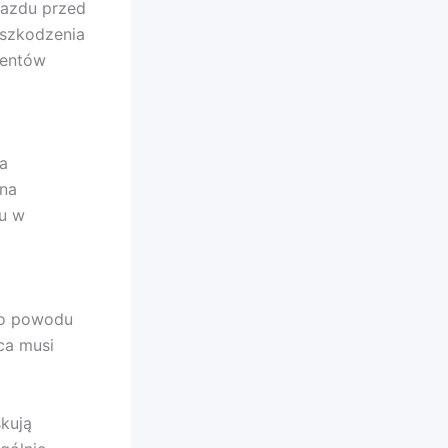
ojazdu przed
uszkodzenia
ientów
a
na
du w
go powodu
ca musi
kują