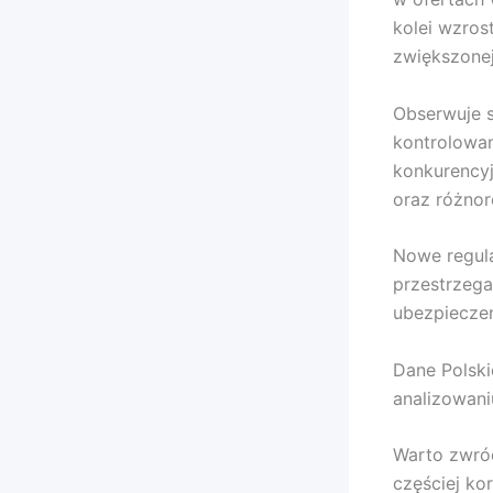
kolei wzros
zwiększone
Obserwuje s
kontrolowan
konkurencyj
oraz różnor
Nowe regula
przestrzega
ubezpiecze
Dane Polski
analizowani
Warto zwróc
częściej ko