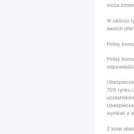
może zmieni
W obliczu t
swoich ofer
Polisy komu
Polisy komu
odpowiedzia
Ubezpiecze
70% rynku u
uczestnikó
Ubezpiecze
wynikać z w
Z kolei ube