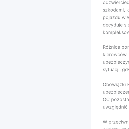
odzwiercied
szkodami, k
pojazdu w w
decyduje si
kompleksow
Różnice po
kierowców.
ubezpieczyc
sytuacji, g
Obowiązki 
ubezpieczen
OC pozosta
uwzględnić
W przeciwny