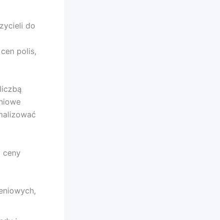
ycieli do
cen polis,
liczbą
niowe
malizować
 ceny
eniowych,