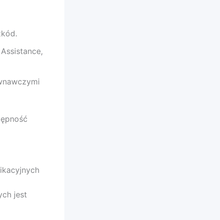
zkód.
Assistance,
ównawczymi
stępność
ikacyjnych
ch jest