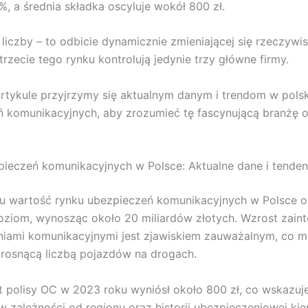
%, a średnia składka oscyluje wokół 800 zł.
 liczby – to odbicie dynamicznie zmieniającej się rzeczywis
trzecie tego rynku kontrolują jedynie trzy główne firmy.
tykule przyjrzymy się aktualnym danym i trendom w pols
 komunikacyjnych, aby zrozumieć tę fascynującą branżę or
ieczeń komunikacyjnych w Polsce: Aktualne dane i tenden
u wartość rynku ubezpieczeń komunikacyjnych w Polsce o
ziom, wynosząc około 20 miliardów złotych. Wzrost zain
niami komunikacyjnymi jest zjawiskiem zauważalnym, co 
rosnącą liczbą pojazdów na drogach.
t polisy OC w 2023 roku wyniósł około 800 zł, co wskazuje
w zależności od regionu oraz historii ubezpieczeniowej kie