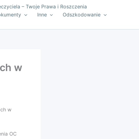
zyciela – Twoje Prawa i Roszczenia
okumenty
Inne
Odszkodowanie
ych w
ych w
enia OC