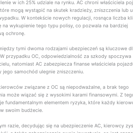
lenie w ich 25% udziale na rynku. AC chroni właściciela p
tóre mogą wystąpić na skutek kradzieży, zniszczenia lub 
ypadku. W kontekście nowych regulacji, rosnąca liczba kl
ę na wykupienie tego typu polisy, co pozwala na bardziej
ą ochronę.
między tymi dwoma rodzajami ubezpieczeń są kluczowe dl
 W przypadku OC, odpowiedzialność za szkody spoczywa 
ielu, natomiast AC zabezpiecza finanse właściciela pojaz
dy jego samochód ulegnie zniszczeniu.
kierowców związane z OC są niepodważalne, a brak tego
ia może wiązać się z wysokimi karami finansowymi. Z te
je fundamentalnym elementem ryzyka, które każdy kierow
 w swoim budżecie.
m razie, decydując się na ubezpieczenie AC, kierowcy zys