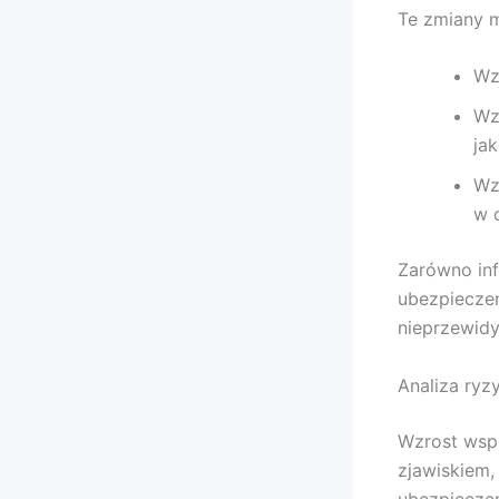
Te zmiany 
Wz
Wz
ja
Wz
w 
Zarówno inf
ubezpieczeń
nieprzewid
Analiza ryz
Wzrost wsp
zjawiskiem,