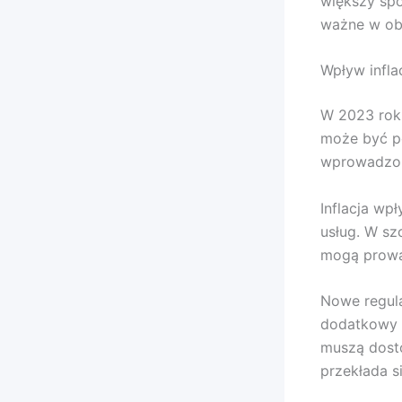
większy spo
ważne w ob
Wpływ infla
W 2023 rok
może być po
wprowadzon
Inflacja wp
usług. W sz
mogą prowa
Nowe regula
dodatkowy 
muszą dost
przekłada s