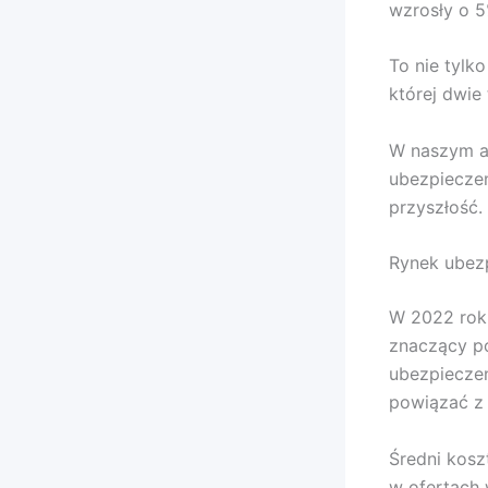
wzrosły o 5
To nie tylko
której dwie 
W naszym ar
ubezpieczeń
przyszłość.
Rynek ubezp
W 2022 rok
znaczący po
ubezpiecze
powiązać z 
Średni kosz
w ofertach 