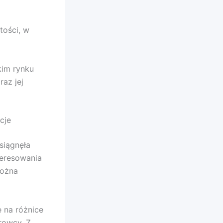
tości, w
kim rynku
az jej
cje
siągnęła
teresowania
można
 na różnice
rowcy. Z