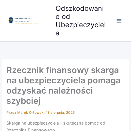
Przejdź
Odszkodowani
do
e od
treści
Ubezpieczyciel
a
Rzecznik finansowy skarga
na ubezpieczyciela pomaga
odzyskać należności
szybciej
Przez
Marek Ortowski
/
3 sierpnia, 2025
Skarga na ubezpieczyciela – skuteczna pomoc od
Rzecznika Finansowego