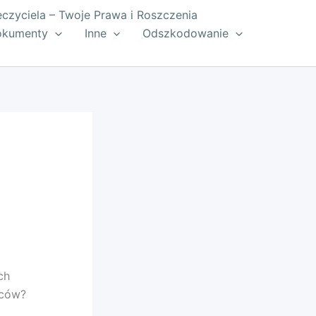
zyciela – Twoje Prawa i Roszczenia
okumenty
Inne
Odszkodowanie
ch
wców?