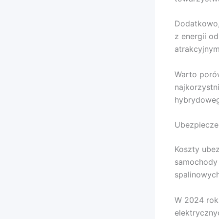
Dodatkowo, 
z energii od
atrakcyjnym
Warto porów
najkorzystn
hybrydoweg
Ubezpieczen
Koszty ubez
samochody e
spalinowych
W 2024 rok
elektryczny