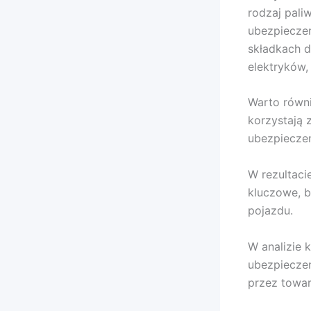
rodzaj pal
ubezpieczen
składkach d
elektryków,
Warto równ
korzystają 
ubezpieczen
W rezultaci
kluczowe, b
pojazdu.
W analizie
ubezpieczen
przez towa