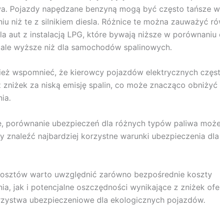
iwa. Pojazdy napędzane benzyną mogą być często tańsze w
iu niż te z silnikiem diesla. Różnice te można zauważyć r
la aut z instalacją LPG, które bywają niższe w porównaniu
 ale wyższe niż dla samochodów spalinowych.
ież wspomnieć, że kierowcy pojazdów elektrycznych częs
z zniżek za niską emisję spalin, co może znacząco obniżyć
ia.
e, porównanie ubezpieczeń dla różnych typów paliwa moż
y znaleźć najbardziej korzystne warunki ubezpieczenia dl
 kosztów warto uwzględnić zarówno bezpośrednie koszty
ia, jak i potencjalne oszczędności wynikające z zniżek o
rzystwa ubezpieczeniowe dla ekologicznych pojazdów.