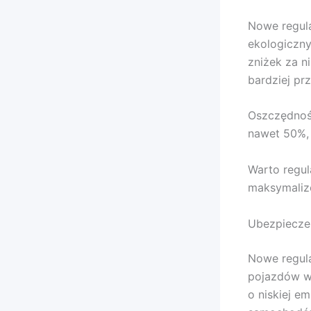
Nowe regula
ekologiczn
zniżek za n
bardziej pr
Oszczędnoś
nawet 50%, 
Warto regul
maksymalizo
Ubezpieczen
Nowe regul
pojazdów w
o niskiej e