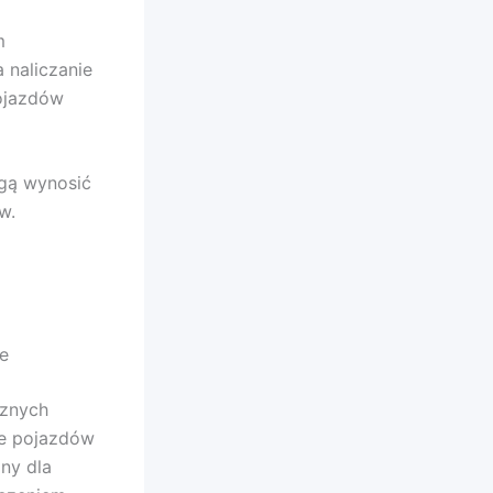
m
naliczanie
pojazdów
gą wynosić
w.
e
cznych
ie pojazdów
zny dla