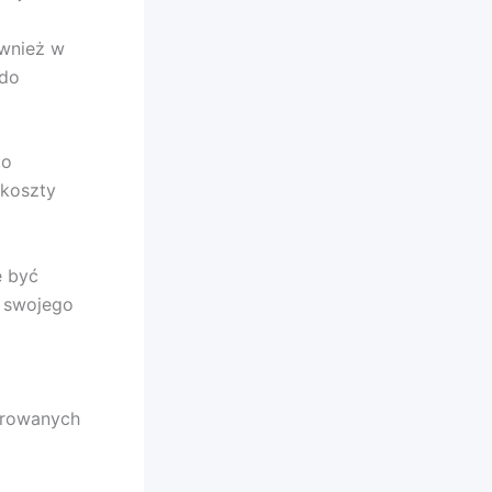
ównież w
 do
to
 koszty
e być
a swojego
ferowanych