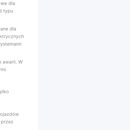
owe dla
d typu
ane dla
ktrycznych
systemami
 awarii. W
ymi
ylko
pojazdów
 przez