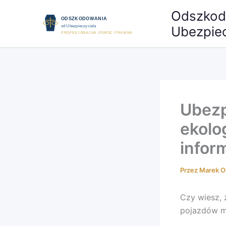
Przejdź
Odszkod
do
Ubezpiec
treści
Ubezp
ekolo
infor
Przez
Marek O
Czy wiesz, 
pojazdów m