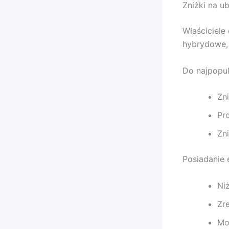
Zniżki na u
Właściciele
hybrydowe, 
Do najpopul
Zni
Pr
Zn
Posiadanie 
Ni
Zr
Mo