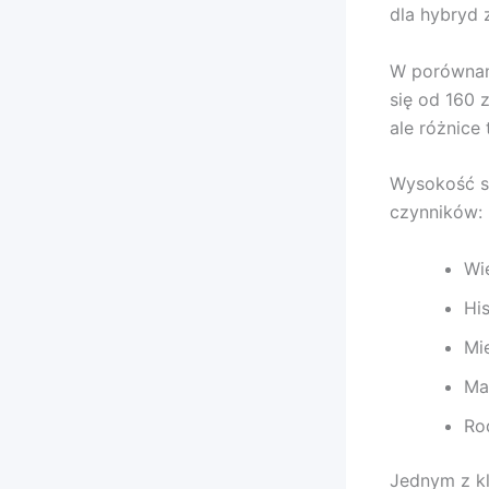
dla hybryd 
W porównani
się od 160 
ale różnice
Wysokość sk
czynników:
Wi
Hi
Mi
Ma
Ro
Jednym z k