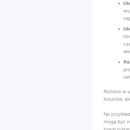
Ub
ws
nap
Ub
no
cz
el
As
pr
usł
Różnice w u
kosztów, al
Na przykład
mogą być ni
towarzystw