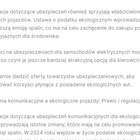
cje dotyczące ubezpieczeń również sprzyjają właścicielo
ych pojazdów. Ustawa o podatku ekologicznym wprowadza 
iższą emisję spalin, co ma na celu zachęcenie do zakupu 
zyjaznych dla środowiska.
ci na ubezpieczeniach dla samochodów elektrycznych mo
co czyni je jeszcze bardziej atrakcyjną opcją dla kierowcó
arnie śledzić oferty towarzystw ubezpieczeniowych, aby
wać korzyści płynące z posiadania ekologicznych aut.
ia komunikacyjne a ekologiczne pojazdy: Prawo i regulacj
acje dotyczące ubezpieczeń komunikacyjnych dla ekologi
prowadzają istotne zmiany, które mają na celu promowan
misji spalin. W 2024 roku wejdzie w życie podatek ekologic