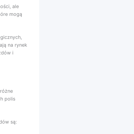
ści, ale
które mogą
gicznych,
ają na rynek
zdów i
 różne
h polis
dów są: