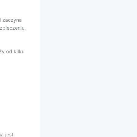
i zaczyna
zpieczeniu,
y od kilku
a jest