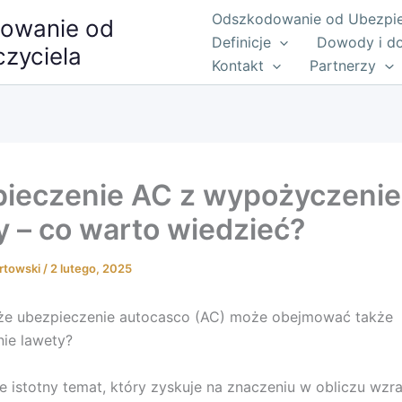
Odszkodowanie od Ubezpiec
owanie od
Definicje
Dowody i d
zyciela
Kontakt
Partnerzy
ieczenie AC z wypożyczeni
y – co warto wiedzieć?
rtowski
/
2 lutego, 2025
 że ubezpieczenie autocasco (AC) może obejmować także
ie lawety?
e istotny temat, który zyskuje na znaczeniu w obliczu wzr