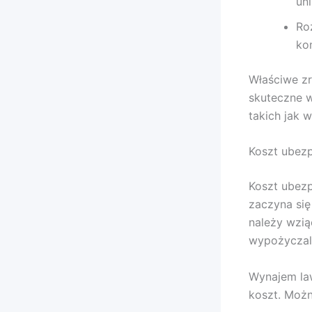
un
Ro
ko
Właściwe z
skuteczne w
takich jak 
Koszt ubez
Koszt ubez
zaczyna się
należy wzią
wypożyczal
Wynajem law
koszt. Możn