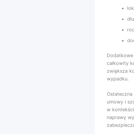
lo
dł
ro
do
Dodatkowe u
całkowity k
zwiększa ko
wypadku.
Ostateczna
umowy i szc
w kontekści
naprawy wy
zabezpiecza