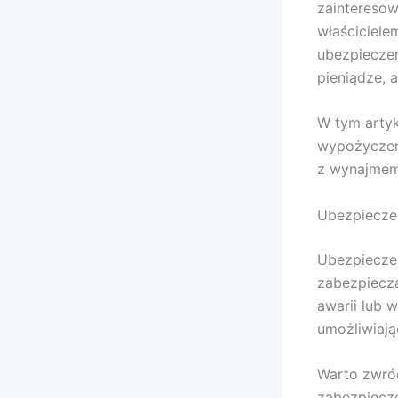
zainteresow
właściciel
ubezpieczen
pieniądze, 
W tym artyk
wypożyczen
z wynajmem
Ubezpiecze
Ubezpieczen
zabezpiecz
awarii lub 
umożliwiają
Warto zwróc
zabezpiecze