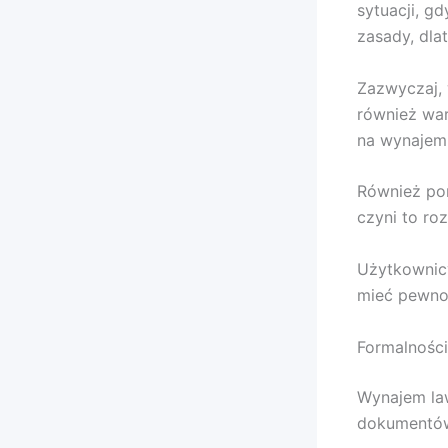
sytuacji, g
zasady, dla
Zazwyczaj,
również war
na wynajem
Również po
czyni to ro
Użytkownicy
mieć pewnoś
Formalności
Wynajem la
dokumentów,