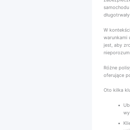
samochodu z
długotrwały
W kontekści
warunkami 
jest, aby z
nieporozum
Różne polis
oferujące 
Oto kilka k
Ub
wy
Kl