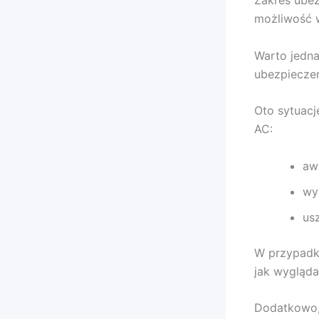
możliwość 
Warto jedna
ubezpieczen
Oto sytuacj
AC:
aw
wy
us
W przypadku
jak wygląda
Dodatkowo,