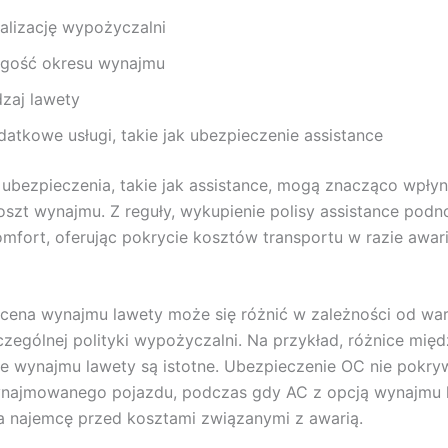
kalizację wypożyczalni
ugość okresu wynajmu
dzaj lawety
datkowe usługi, takie jak ubezpieczenie assistance
bezpieczenia, takie jak assistance, mogą znacząco wpły
oszt wynajmu. Z reguły, wykupienie polisy assistance podno
mfort, oferując pokrycie kosztów transportu w razie awari
 cena wynajmu lawety może się różnić w zależności od w
zególnej polityki wypożyczalni. Na przykład, różnice mię
e wynajmu lawety są istotne. Ubezpieczenie OC nie pokr
najmowanego pojazdu, podczas gdy AC z opcją wynajmu 
 najemcę przed kosztami związanymi z awarią.