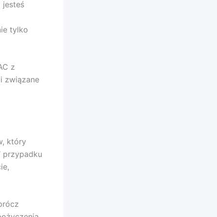
 jesteś
ie tylko
AC z
i związane
, który
W przypadku
ie,
prócz
pożyczenia