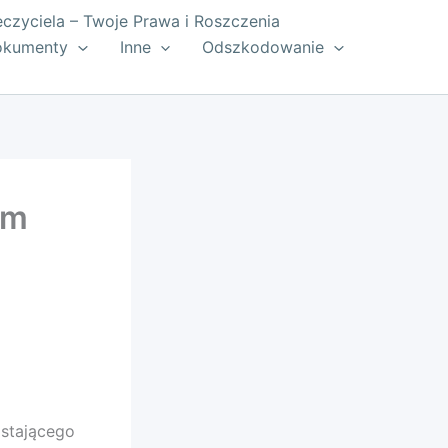
zyciela – Twoje Prawa i Roszczenia
okumenty
Inne
Odszkodowanie
em
astającego