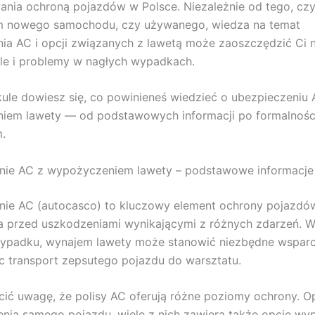
ania ochroną pojazdów w Polsce. Niezależnie od tego, czy
em nowego samochodu, czy używanego, wiedza na temat
ia AC i opcji związanych z lawetą może zaoszczędzić Ci n
ale i problemy w nagłych wypadkach.
ule dowiesz się, co powinieneś wiedzieć o ubezpieczeniu 
iem lawety — od podstawowych informacji po formalnośc
.
nie AC z wypożyczeniem lawety – podstawowe informacje
ie AC (autocasco) to kluczowy element ochrony pojazdów
a przed uszkodzeniami wynikającymi z różnych zdarzeń. 
wypadku, wynajem lawety może stanowić niezbędne wsparc
c transport zepsutego pojazdu do warsztatu.
ić uwagę, że polisy AC oferują różne poziomy ochrony. O
nia samego pojazdu, wiele z nich zawiera także opcję wy