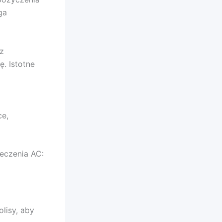
ga
 z
. Istotne
ce,
eczenia AC:
lisy, aby