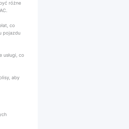
 być różne
 AC.
łat, co
u pojazdu
usługi, co
lisy, aby
ych