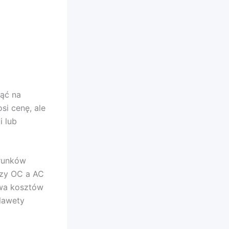
nąć na
si cenę, ale
i lub
arunków
dzy OC a AC
ywa kosztów
lawety