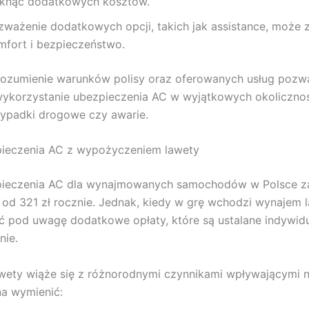
iknąć dodatkowych kosztów.
zważenie dodatkowych opcji, takich jak assistance, może 
mfort i bezpieczeństwo.
rozumienie warunków polisy oraz oferowanych usług pozw
ykorzystanie ubezpieczenia AC w wyjątkowych okolicznoś
wypadki drogowe czy awarie.
pieczenia AC z wypożyczeniem lawety
pieczenia AC dla wynajmowanych samochodów w Polsce z
 od 321 zł rocznie. Jednak, kiedy w grę wchodzi wynajem l
ć pod uwagę dodatkowe opłaty, które są ustalane indywidu
nie.
ety wiąże się z różnorodnymi czynnikami wpływającymi na
a wymienić: