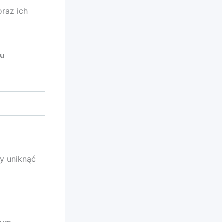
raz ich
mu
y uniknąć
tym