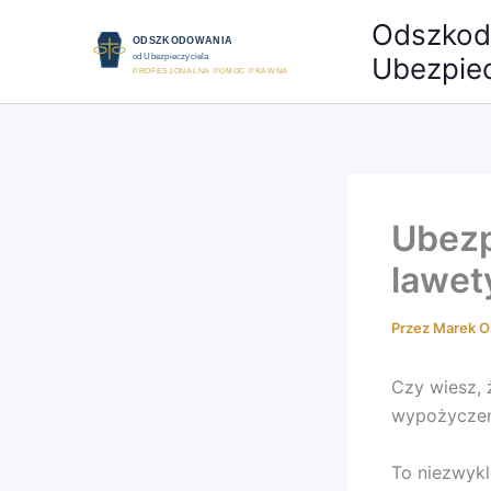
Przejdź
Odszkod
do
Ubezpiec
treści
Ubezp
lawet
Przez
Marek O
Czy wiesz,
wypożyczen
To niezwykl