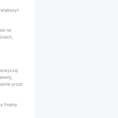
zwiększyć
ala na
ciach,
azwyczaj
awety,
alnie przez
 finalny