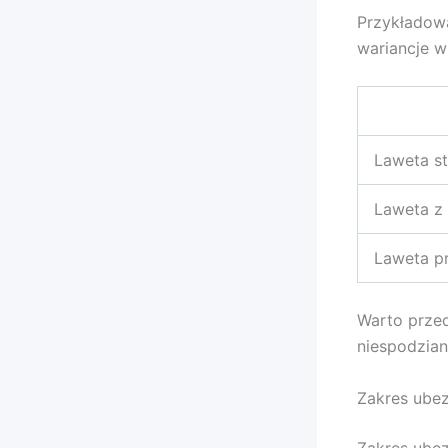
Przykładowa
wariancje w
Laweta s
Laweta z 
Laweta p
Warto przed
niespodzian
Zakres ube
Zakres ubez