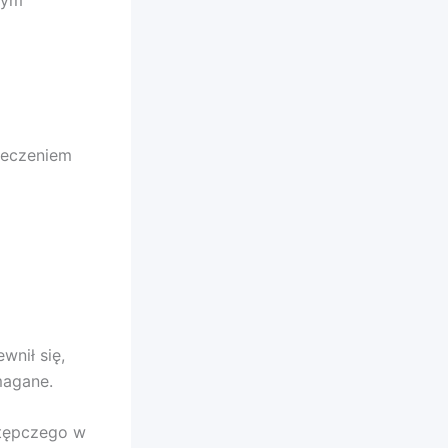
ieczeniem
wnił się,
magane.
stępczego w