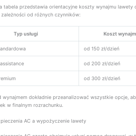
 tabela przedstawia orientacyjne koszty wynajmu lawety o
 zależności od różnych czynników:
Typ usługi
Koszt wynaj
tandardowa
od 150 zł/dzień
assistance
od 200 zł/dzień
remium
od 300 zł/dzień
 wynajmem dokładnie przeanalizować wszystkie opcje, ab
ek w finalnym rozrachunku.
zpieczenia AC a wypożyczenie lawety
pieczenia AC często obejmuje usługi pomoc drogowej, w 