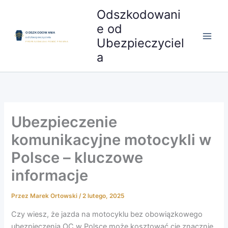
Przejdź
Odszkodowani
do
e od
treści
Ubezpieczyciel
a
Ubezpieczenie
komunikacyjne motocykli w
Polsce – kluczowe
informacje
Przez
Marek Ortowski
/
2 lutego, 2025
Czy wiesz, że jazda na motocyklu bez obowiązkowego
ubezpieczenia OC w Polsce może kosztować cię znacznie