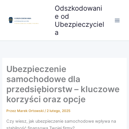
Przejdź
Odszkodowani
do
e od
treści
Ubezpieczyciel
a
Ubezpieczenie
samochodowe dla
przedsiębiorstw – kluczowe
korzyści oraz opcje
Przez
Marek Ortowski
/
2 lutego, 2025
Czy wiesz, jak ubezpieczenie samochodowe wpływa na
stabilność finansową Twojej firmy?