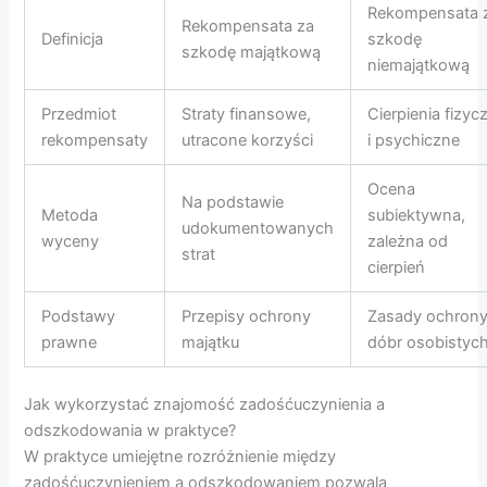
Rekompensata 
Rekompensata za
Definicja
szkodę
szkodę majątkową
niemajątkową
Przedmiot
Straty finansowe,
Cierpienia fizyc
rekompensaty
utracone korzyści
i psychiczne
Ocena
Na podstawie
Metoda
subiektywna,
udokumentowanych
wyceny
zależna od
strat
cierpień
Podstawy
Przepisy ochrony
Zasady ochron
prawne
majątku
dóbr osobistyc
Jak wykorzystać znajomość zadośćuczynienia a
odszkodowania w praktyce?
W praktyce umiejętne rozróżnienie między
zadośćuczynieniem a odszkodowaniem pozwala