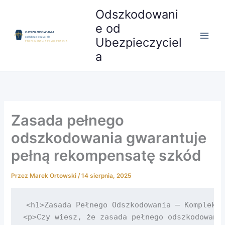
Przejdź
Odszkodowani
do
e od
treści
Ubezpieczyciel
a
Zasada pełnego
odszkodowania gwarantuje
pełną rekompensatę szkód
Przez
Marek Ortowski
/
14 sierpnia, 2025
<h1>Zasada Pełnego Odszkodowania – Komplekso
<p>Czy wiesz, że zasada pełnego odszkodowani