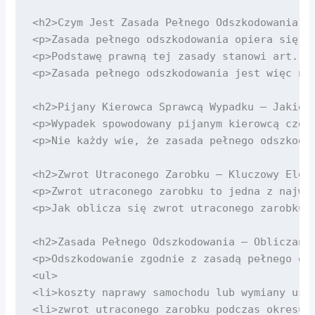
<h2>Czym Jest Zasada Pełnego Odszkodowania?</
<p>Zasada pełnego odszkodowania opiera się n
<p>Podstawę prawną tej zasady stanowi art. 3
<p>Zasada pełnego odszkodowania jest więc ni
<h2>Pijany Kierowca Sprawcą Wypadku – Jakie S
<p>Wypadek spowodowany pijanym kierowcą częs
<p>Nie każdy wie, że zasada pełnego odszkodo
<h2>Zwrot Utraconego Zarobku – Kluczowy Eleme
<p>Zwrot utraconego zarobku to jedna z najwa
<p>Jak oblicza się zwrot utraconego zarobku?
<h2>Zasada Pełnego Odszkodowania – Obliczanie
<p>Odszkodowanie zgodnie z zasadą pełnego od
<ul>

<li>koszty naprawy samochodu lub wymiany uszk
<li>zwrot utraconego zarobku podczas okresu n