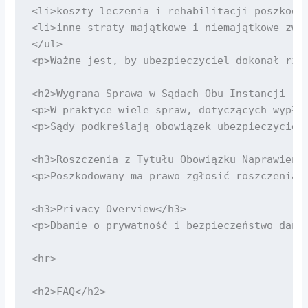
<li>koszty leczenia i rehabilitacji poszkodow
<li>inne straty majątkowe i niemajątkowe zwią
</ul>

<p>Ważne jest, by ubezpieczyciel dokonał rze
<h2>Wygrana Sprawa w Sądach Obu Instancji – P
<p>W praktyce wiele spraw, dotyczących wypła
<p>Sądy podkreślają obowiązek ubezpieczyciel
<h3>Roszczenia z Tytułu Obowiązku Naprawienia
<p>Poszkodowany ma prawo zgłosić roszczenia 
<h3>Privacy Overview</h3>

<p>Dbanie o prywatność i bezpieczeństwo dany
<hr>

<h2>FAQ</h2>
