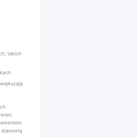
h, takich
kach.
zwiększają
ych
ywien.
elementem
 stanowią