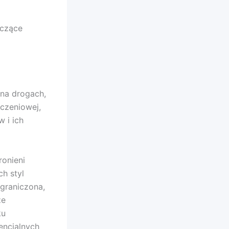
aczące
na drogach,
czeniowej,
 i ich
ronieni
h styl
ograniczona,
że
ku
encjalnych