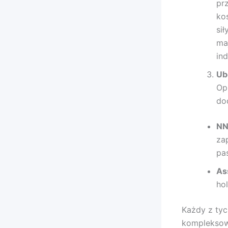
pr
ko
si
ma
ind
Ub
Op
dod
NN
za
pa
As
ho
Każdy z tyc
kompleksowe