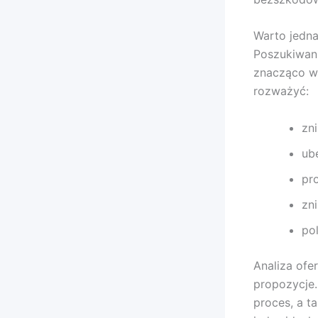
Warto jedna
Poszukiwani
znacząco wp
rozważyć:
zn
ub
pr
zn
po
Analiza ofe
propozycje
proces, a t