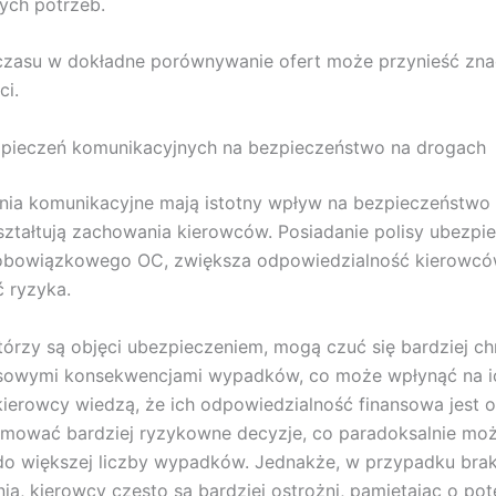
ych potrzeb.
 czasu w dokładne porównywanie ofert może przynieść zn
ci.
pieczeń komunikacyjnych na bezpieczeństwo na drogach
nia komunikacyjne mają istotny wpływ na bezpieczeństwo 
ztałtują zachowania kierowców. Posiadanie polisy ubezpie
obowiązkowego OC, zwiększa odpowiedzialność kierowców
 ryzyka.
tórzy są objęci ubezpieczeniem, mogą czuć się bardziej ch
nsowymi konsekwencjami wypadków, co może wpłynąć na ic
kierowcy wiedzą, że ich odpowiedzialność finansowa jest 
mować bardziej ryzykowne decyzje, co paradoksalnie mo
do większej liczby wypadków. Jednakże, w przypadku bra
ia, kierowcy często są bardziej ostrożni, pamiętając o pot