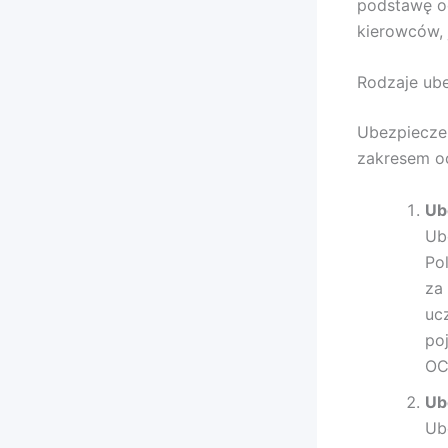
podstawę o
kierowców, 
Rodzaje ube
Ubezpieczen
zakresem o
Ub
Ub
Po
za
uc
po
OC
Ub
Ub