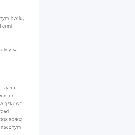
nym życiu,
kami i
olisy są
 życiu
encjami
bowiązkowe
rzed
 posiadacz
 znacznym