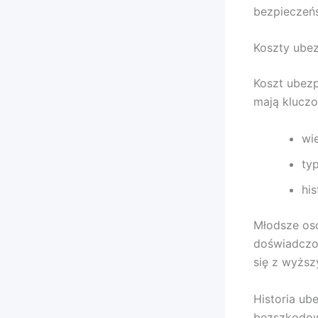
bezpieczeń
Koszty ubez
Koszt ubezp
mają kluczo
wi
ty
hi
Młodsze oso
doświadczo
się z wyższ
Historia ub
bezszkodową