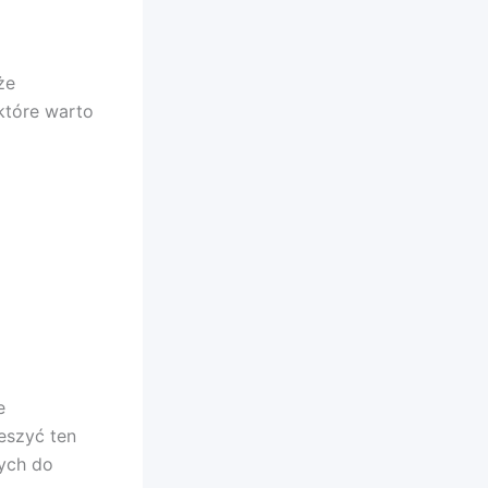
że
 które warto
e
eszyć ten
nych do