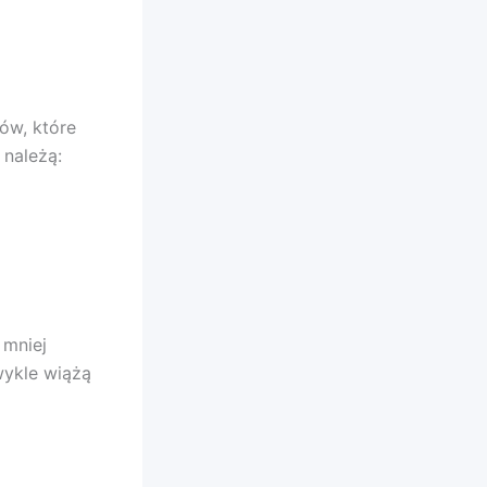
ów, które
 należą:
 mniej
wykle wiążą