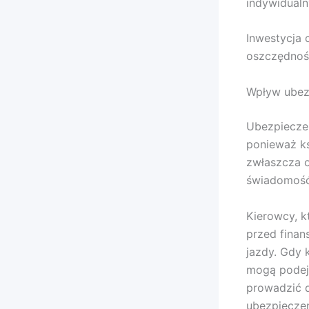
indywidualn
Inwestycja
oszczędnoś
Wpływ ubez
Ubezpiecze
ponieważ ks
zwłaszcza 
świadomość
Kierowcy, k
przed fina
jazdy. Gdy 
mogą podej
prowadzić 
ubezpieczen