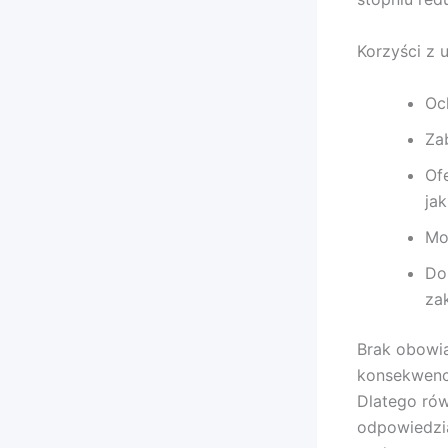
Korzyści z 
Oc
Za
Of
ja
Mo
Do
za
Brak obowi
konsekwencj
Dlatego rów
odpowiedzia