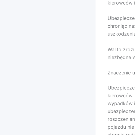
kierowców i
Ubezpieczen
chroniąc n
uszkodzeni
Warto zrozu
niezbędne 
Znaczenie 
Ubezpiecze
kierowców. 
wypadków i 
ubezpiecze
roszczeniam
pojazdu ni
stopniu red