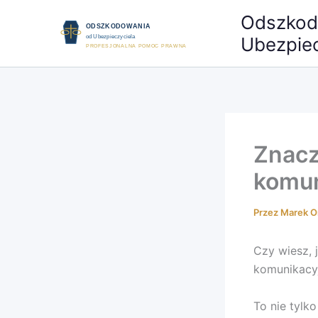
Przejdź
Odszkod
do
Ubezpiec
treści
Znacz
komun
Przez
Marek O
Czy wiesz, 
komunikacy
To nie tylk