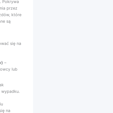
. Pokrywa
nia przez
zdów, które
ane są
wać się na
w)
–
rowcy lub
ak
b wypadku.
iu
się na