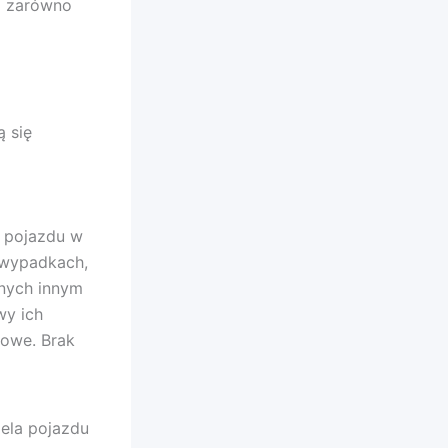
i zarówno
ą się
a pojazdu w
 wypadkach,
nych innym
wy ich
owe. Brak
iela pojazdu