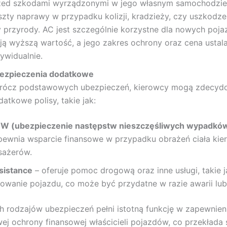
zed szkodami wyrządzonymi w jego własnym samochodzie
szty naprawy w przypadku kolizji, kradzieży, czy uszkodze
ły przyrody. AC jest szczególnie korzystne dla nowych poja
ją wyższą wartość, a jego zakres ochrony oraz cena ustal
ywidualnie.
ezpieczenia dodatkowe
rócz podstawowych ubezpieczeń, kierowcy mogą zdecydo
atkowe polisy, takie jak:
W (ubezpieczenie następstw nieszczęśliwych wypadkó
pewnia wsparcie finansowe w przypadku obrażeń ciała kie
sażerów.
sistance
– oferuje pomoc drogową oraz inne usługi, takie j
lowanie pojazdu, co może być przydatne w razie awarii lu
h rodzajów ubezpieczeń pełni istotną funkcję w zapewnien
j ochrony finansowej właścicieli pojazdów, co przekłada 