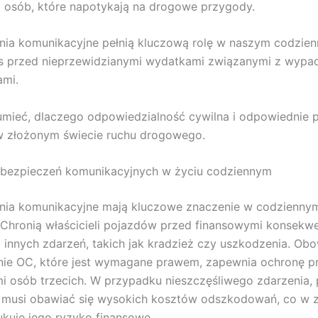
 osób, które napotykają na drogowe przygody.
ia komunikacyjne pełnią kluczową rolę w naszym codzien
as przed nieprzewidzianymi wydatkami związanymi z wypad
ami.
mieć, dlaczego odpowiedzialność cywilna i odpowiednie p
w złożonym świecie ruchu drogowego.
ubezpieczeń komunikacyjnych w życiu codziennym
nia komunikacyjne mają kluczowe znaczenie w codziennym
Chronią właścicieli pojazdów przed finansowymi konsekw
innych zdarzeń, takich jak kradzież czy uszkodzenia. O
nie OC, które jest wymagane prawem, zapewnia ochronę p
i osób trzecich. W przypadku nieszczęśliwego zdarzenia,
e musi obawiać się wysokich kosztów odszkodowań, co w
ukuje jego ryzyko finansowe.