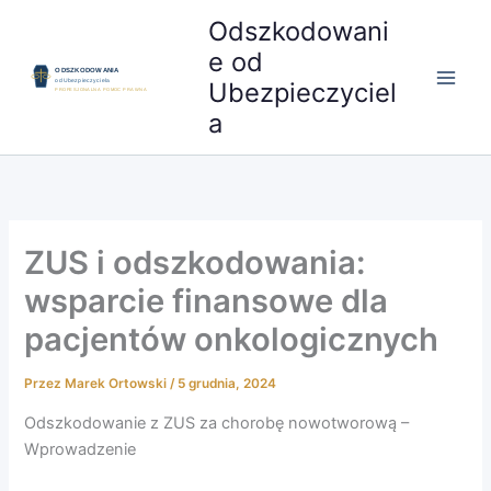
Przejdź
Odszkodowani
do
e od
treści
Ubezpieczyciel
a
ZUS i odszkodowania:
wsparcie finansowe dla
pacjentów onkologicznych
Przez
Marek Ortowski
/
5 grudnia, 2024
Odszkodowanie z ZUS za chorobę nowotworową –
Wprowadzenie