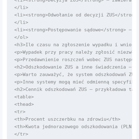
</li>

<li><strong>Odwołanie od decyzji ZUS</strong
</li>

<li><strong>Postępowanie sądowe</strong> – je
</ol>

<h3>Ile czasu na zgłoszenie wypadku i wniosek
<p>Wypadek przy pracy należy zgłosić niezwło
<p>Przedawnienie roszczeń wobec ZUS następuje
<h2>Odszkodowanie ZUS a inne świadczenia – cz
<p>Warto zauważyć, że system odszkodowań ZUS
<p>Inne systemy mogą mieć odmienną specyfikę
<h2>Cennik odszkodowań ZUS – przykładowa tabe
<table>

<thead>

<tr>

<th>Procent uszczerbku na zdrowiu</th>

<th>Kwota jednorazowego odszkodowania (PLN)</
</tr>
