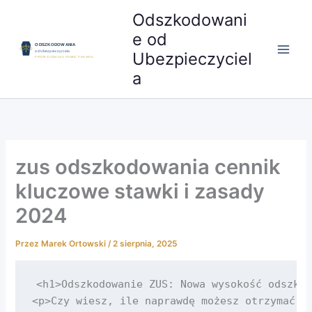
Przejdź
Odszkodowani
do
e od
treści
Ubezpieczyciel
a
zus odszkodowania cennik
kluczowe stawki i zasady
2024
Przez
Marek Ortowski
/
2 sierpnia, 2025
<h1>Odszkodowanie ZUS: Nowa wysokość odszkod
<p>Czy wiesz, ile naprawdę możesz otrzymać z