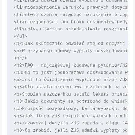
<li>niespełnienia warunków prawnych dotyczący
<li>stwierdzenia rażącego naruszenia przepisó
<li>niezgodności lub braku dokumentów medyczn
<li>upływu terminu przedawnienia roszczenia.<
</ul>

<h2>Jak skutecznie odwołać się od decyzji ZUS
<p>W przypadku odmowy wypłaty odszkodowania,
<hr/>

<h2>FAQ – najczęściej zadawane pytania</h2>

<h3>Co to jest jednorazowe odszkodowanie wypa
<p>Jest to świadczenie wypłacane przez ZUS o
<h3>Kto ustala procentowy uszczerbek na zdrow
<p>Stopień uszczerbku ustala lekarz orzecznik
<h3>Jakie dokumenty są potrzebne do wniosku o
<p>Protokół powypadkowy, karta wypadku, dokum
<h3>Jak długo ZUS rozpatruje wniosek o odszko
<p>Zazwyczaj decyzja ZUS zapada w ciągu 14 dn
<h3>Co zrobić, jeśli ZUS odmówi wypłaty odszk