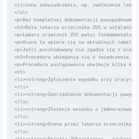
<li>inne zaświadczenia, np. zwolnienie lekars
</ul>

<p>Bez kompletnej dokumentacji powypadkowej 
<h2>Rola lekarza orzecznika ZUS w ustalaniu u
<p>Lekarz orzecznik ZUS pełni fundamentalną 
<p>Ocena ta opiera się na aktualnych tabelac
<p>Jeśli poszkodowany nie zgadza się z oceną
<h2>Procedura ubiegania się o świadczenia z Z
<p>Procedura postępowania obejmuje kilka kluc
<ol>

<li><strong>Zgłoszenie wypadku przy pracy</s
</li>

<li><strong>Sporządzenie dokumentacji powypad
</li>

<li><strong>Złożenie wniosku o jednorazowe o
</li>

<li><strong>Ocena przez lekarza orzecznika ZU
</li>

<li><strong>Decyzja ZUS</strong> – zawiera in