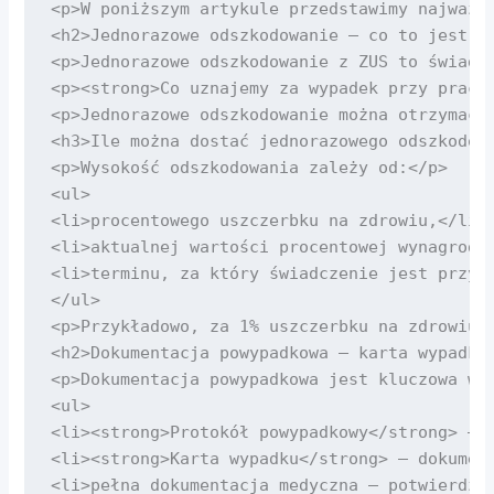
<p>W poniższym artykule przedstawimy najważn
<h2>Jednorazowe odszkodowanie – co to jest i 
<p>Jednorazowe odszkodowanie z ZUS to świadc
<p><strong>Co uznajemy za wypadek przy pracy
<p>Jednorazowe odszkodowanie można otrzymać 
<h3>Ile można dostać jednorazowego odszkodowa
<p>Wysokość odszkodowania zależy od:</p>

<ul>

<li>procentowego uszczerbku na zdrowiu,</li>

<li>aktualnej wartości procentowej wynagrodze
<li>terminu, za który świadczenie jest przyzn
</ul>

<p>Przykładowo, za 1% uszczerbku na zdrowiu 
<h2>Dokumentacja powypadkowa – karta wypadku 
<p>Dokumentacja powypadkowa jest kluczowa w p
<ul>

<li><strong>Protokół powypadkowy</strong> – o
<li><strong>Karta wypadku</strong> – dokument
<li>pełna dokumentacja medyczna – potwierdzaj