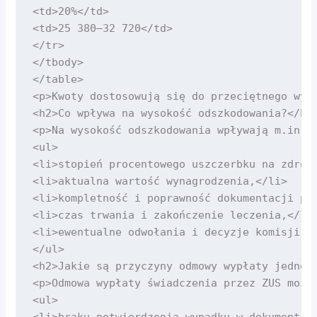
<td>20%</td>

<td>25 380–32 720</td>

</tr>

</tbody>

</table>

<p>Kwoty dostosowują się do przeciętnego wyna
<h2>Co wpływa na wysokość odszkodowania?</h2>
<p>Na wysokość odszkodowania wpływają m.in.:<
<ul>

<li>stopień procentowego uszczerbku na zdrowi
<li>aktualna wartość wynagrodzenia,</li>

<li>kompletność i poprawność dokumentacji pow
<li>czas trwania i zakończenie leczenia,</li>
<li>ewentualne odwołania i decyzje komisji le
</ul>

<h2>Jakie są przyczyny odmowy wypłaty jednora
<p>Odmowa wypłaty świadczenia przez ZUS może 
<ul>

<li>braku potwierdzenia wypadku w dokumentacj