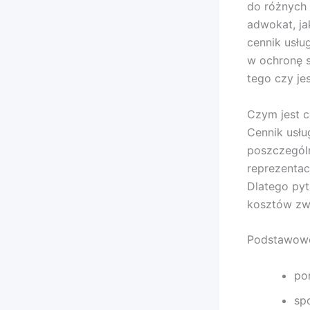
do różnych 
adwokat, ja
cennik usłu
w ochronę s
tego czy je
Czym jest c
Cennik usłu
poszczegól
reprezentac
Dlatego pyt
kosztów zw
Podstawowe 
po
sp