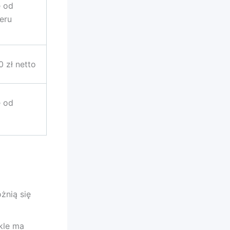
e od
eru
 zł netto
e od
żnią się
kle ma