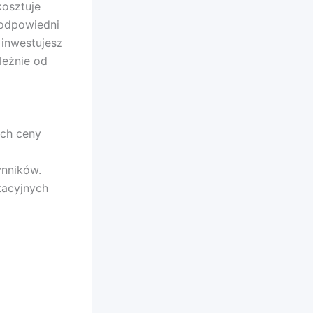
kosztuje
 odpowiedni
 inwestujesz
leżnie od
ych ceny
ynników.
tacyjnych