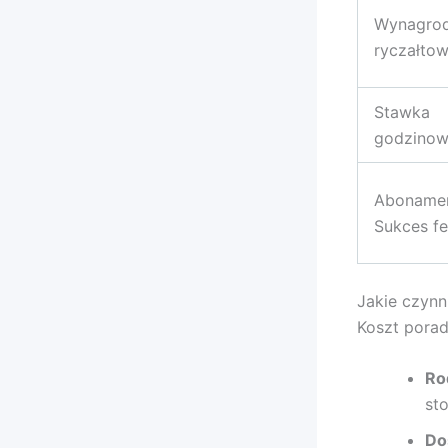
Wynagrod
ryczałto
Stawka
godzino
Abonamen
Sukces f
Jakie czynn
Koszt porad
Ro
st
Do