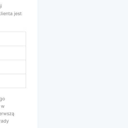
i
ienta jest
ego
ę w
ierwszą
rady