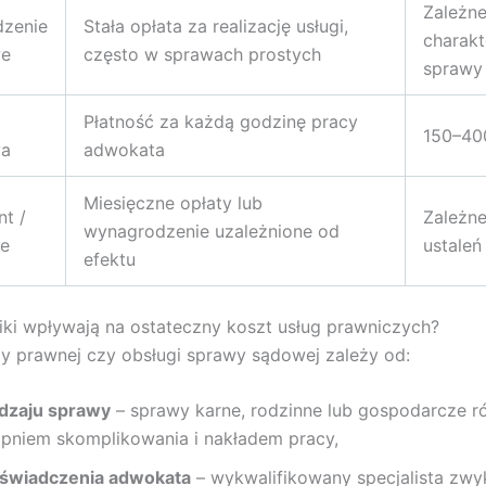
Zależn
zenie
Stała opłata za realizację usługi,
charakt
we
często w sprawach prostych
sprawy
Płatność za każdą godzinę pracy
150–400
wa
adwokata
Miesięczne opłaty lub
t /
Zależn
wynagrodzenie uzależnione od
ee
ustaleń
efektu
iki wpływają na ostateczny koszt usług prawniczych?
y prawnej czy obsługi sprawy sądowej zależy od:
dzaju sprawy
– sprawy karne, rodzinne lub gospodarcze ró
opniem skomplikowania i nakładem pracy,
świadczenia adwokata
– wykwalifikowany specjalista zwy