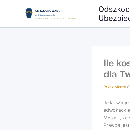
Przejdź
Odszkod
do
Ubezpiec
treści
Ile k
dla T
Przez
Marek O
Ile kosztuj
adwokackie
Myślisz, że
Prawda jest