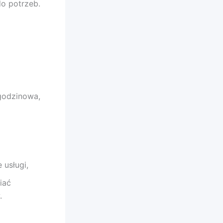
o potrzeb.
godzinowa,
 usługi,
iać
.