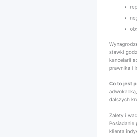
re
ne
ob
Wynagrodzen
stawki godz
kancelarii 
prawnika i l
Co to jest 
adwokacką, 
dalszych kr
Zalety i wa
Posiadanie 
klienta ind