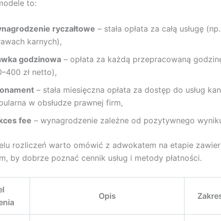
odele to:
nagrodzenie ryczałtowe
– stała opłata za całą usługę (np
rawach karnych),
awka godzinowa
– opłata za każdą przepracowaną godzin
–400 zł netto),
onament
– stała miesięczna opłata za dostęp do usług kanc
pularna w obsłudze prawnej firm,
kces fee
– wynagrodzenie zależne od pozytywnego wyniku
lu rozliczeń warto omówić z adwokatem na etapie zawie
, by dobrze poznać cennik usług i metody płatności.
l
Opis
Zakre
enia