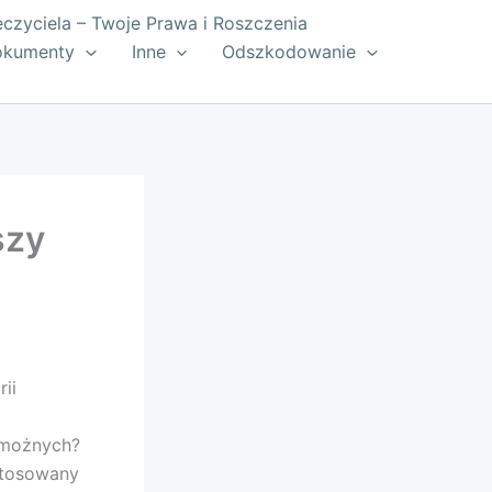
zyciela – Twoje Prawa i Roszczenia
okumenty
Inne
Odszkodowanie
szy
ii
amożnych?
stosowany