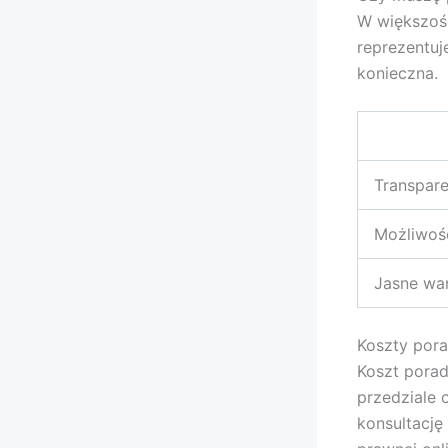
W większośc
reprezentuj
konieczna.
Transpar
Możliwość
Jasne wa
Koszty pora
Koszt porad
przedziale 
konsultację