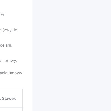
. w
ę (zwykle
elarii,
 sprawy.
rania umowy
s Stawek