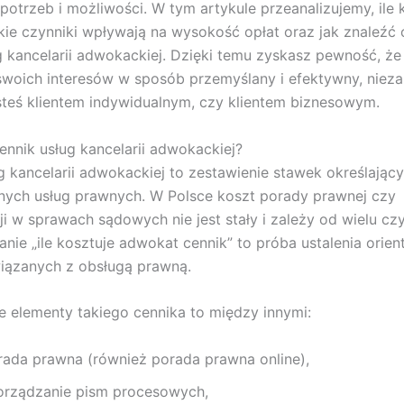
potrzeb i możliwości. W tym artykule przeanalizujemy, ile 
kie czynniki wpływają na wysokość opłat oraz jak znaleźć
g kancelarii adwokackiej. Dzięki temu zyskasz pewność, że
woich interesów w sposób przemyślany i efektywny, nieza
steś klientem indywidualnym, czy klientem biznesowym.
ennik usług kancelarii adwokackiej?
g kancelarii adwokackiej to zestawienie stawek określając
nych usług prawnych. W Polsce koszt porady prawnej czy
ji w sprawach sądowych nie jest stały i zależy od wielu cz
anie „ile kosztuje adwokat cennik” to próba ustalenia orien
iązanych z obsługą prawną.
elementy takiego cennika to między innymi:
rada prawna (również porada prawna online),
orządzanie pism procesowych,