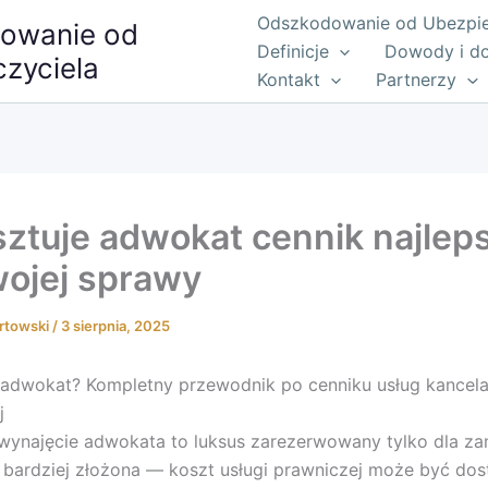
Odszkodowanie od Ubezpiec
owanie od
Definicje
Dowody i d
zyciela
Kontakt
Partnerzy
osztuje adwokat cennik najlep
wojej sprawy
rtowski
/
3 sierpnia, 2025
e adwokat? Kompletny przewodnik po cenniku usług kancelar
j
 wynajęcie adwokata to luksus zarezerwowany tylko dla z
 bardziej złożona — koszt usługi prawniczej może być do