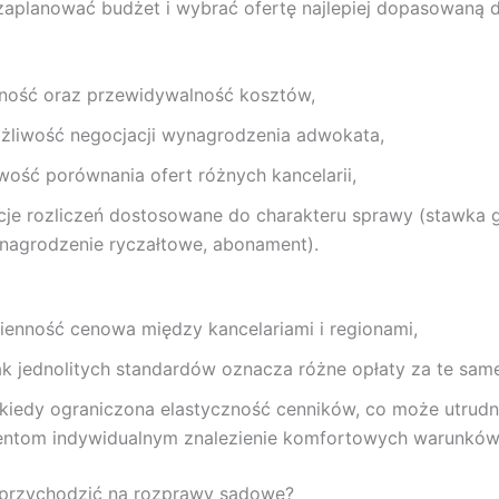
aplanować budżet i wybrać ofertę najlepiej dopasowaną d
sność oraz przewidywalność kosztów,
żliwość negocjacji wynagrodzenia adwokata,
twość porównania ofert różnych kancelarii,
cje rozliczeń dostosowane do charakteru sprawy (stawka 
nagrodzenie ryczałtowe, abonament).
ienność cenowa między kancelariami i regionami,
ak jednolitych standardów oznacza różne opłaty za te same
ekiedy ograniczona elastyczność cenników, co może utrudn
ientom indywidualnym znalezienie komfortowych warunków
przychodzić na rozprawy sądowe?