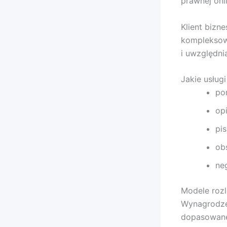
prawnej onl
Klient bizn
kompleksowe
i uwzględni
Jakie usług
por
op
pi
ob
ne
Modele roz
Wynagrodzen
dopasowaneg