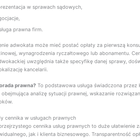
prezentacja w sprawach sądowych,
gocjacje,
sługa prawna firm.
ie adwokata może mieć postać opłaty za pierwszą konsul
inowej, wynagrodzenia ryczałtowego lub abonamentu. Cen
adwokackiej uwzględnia także specyfikę danej sprawy, doś
okalizację kancelarii.
porada prawna?
To podstawowa usługa świadczona przez k
obejmująca analizę sytuacji prawnej, wskazanie rozwiązani
oków.
dy cennika w usługach prawnych
przejrzystego cennika usług prawnych to duże ułatwienie 
ywidualnego, jak i klienta biznesowego. Transparentność op