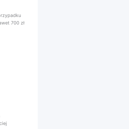
przypadku
awet 700 zł
ń
ciej