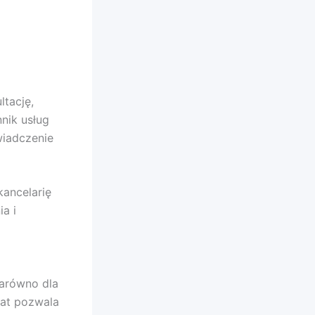
tację,
nik usług
wiadczenie
ancelarię
a i
zarówno dla
łat pozwala