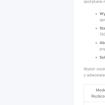
spotykane m
Wy
sp
St
150
Ab
po
Su
Wybór mode
z adwokatem
Mode
Rozlicz