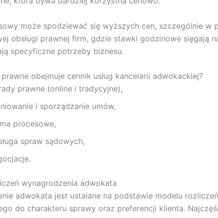
ine, która bywa bardziej korzystna cenowo.
esowy może spodziewać się wyższych cen, szczególnie w 
j obsługi prawnej firm, gdzie stawki godzinowe sięgają n
ają specyficzne potrzeby biznesu.
i prawne obejmuje cennik usług kancelarii adwokackiej?
ady prawne (online i tradycyjne),
iniowanie i sporządzanie umów,
sma procesowe,
sługa spraw sądowych,
gocjacje.
liczeń wynagrodzenia adwokata
ie adwokata jest ustalane na podstawie modelu rozlicze
o do charakteru sprawy oraz preferencji klienta. Najczęś