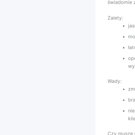
świadomie z
Zalety:
ja
mo
ła
op
wy
Wady:
zm
br
ni
kl
Czy muszę 