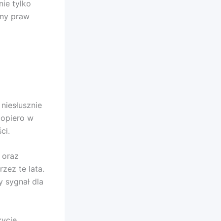
nie tylko
ony praw
 niesłusznie
dopiero w
ci.
 oraz
zez te lata.
y sygnał dla
życie