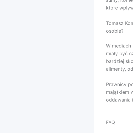
sumy, Kome
które wpływa
Tomasz Kome
osobie?
W mediach p
miały być c
bardziej sk
alimenty, o
Prawnicy p
majątkiem w
oddawania i
FAQ