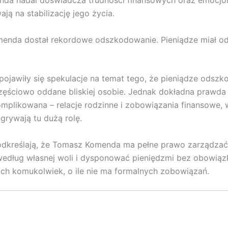
nda nadal doświadcza trudności finansowych oraz emocjo
ją na stabilizację jego życia.
nda dostał rekordowe odszkodowanie. Pieniądze miał odd
ojawiły się spekulacje na temat tego, że pieniądze odsz
zęściowo oddane bliskiej osobie. Jednak dokładna prawda 
omplikowana – relacje rodzinne i zobowiązania finansowe,
dgrywają tu dużą rolę.
odkreślają, że Tomasz Komenda ma pełne prawo zarządza
edług własnej woli i dysponować pieniędzmi bez obowiąz
ch komukolwiek, o ile nie ma formalnych zobowiązań.