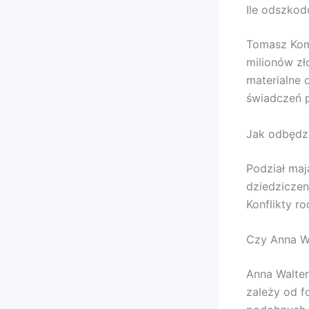
Ile odszkod
Tomasz Kom
milionów zł
materialne 
świadczeń 
Jak odbędz
Podział ma
dziedziczen
Konflikty r
Czy Anna Wa
Anna Walter
zależy od f