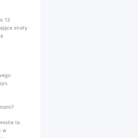
o 13
ające straty
ia
owego
syn.
ntami?
estia ta
c w