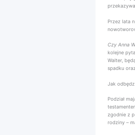
przekazywał
Przez lata 
nowotworowe
Czy Anna Wa
kolejne pyt
Walter, będ
spadku oraz
Jak odbędz
Podział ma
testamentem
zgodnie z 
rodziny – ma