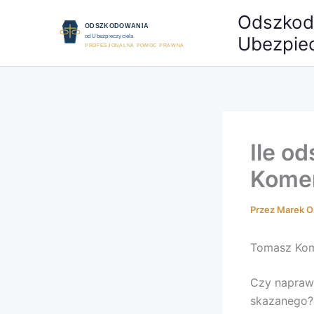
Przejdź
Odszkod
do
Ubezpiec
treści
Ile o
Komen
Przez
Marek O
Tomasz Kome
Czy napraw
skazanego?