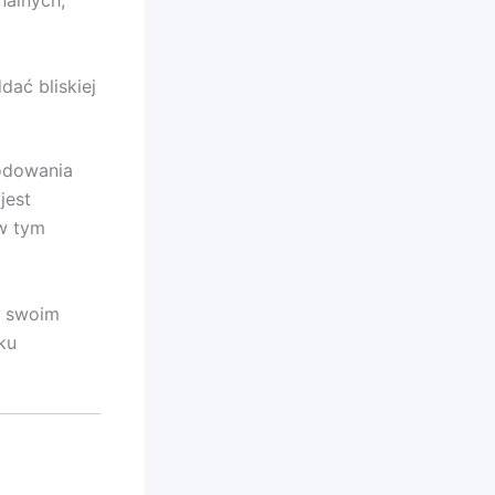
nalnych,
ać bliskiej
kodowania
jest
 w tym
ć swoim
ku