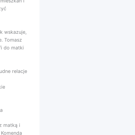
 mieszkań i
zyć
k wskazuje,
ne. Tomasz
i do matki
udne relacje
kie
ia
z matką i
. Komenda