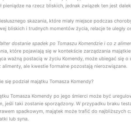
 pieniądze na rzecz bliskich, jednak związek ten jest daleki
niesłusznego skazania, które miały miejsce podczas chorob
j bliskich i trudnych momentów życia, relacje te uległy os
lter dostanie spadek po Tomaszu Komendzie i co z alime
ania, które pojawiają się w kontekście zarządzania majątki
ąca ważną postacią w życiu Komendy, może ubiegać się o 
 alimenty, ale kwestie formalne pozostają nierozwiązane.
ie się podział majątku Tomasza Komendy?
jątku Tomasza Komendy po jego śmierci może być uregul
, jeśli taki zostanie sporządzony. W przypadku braku test
prawem spadkowym, majątek może trafić do najbliższych 
tki lub syna.