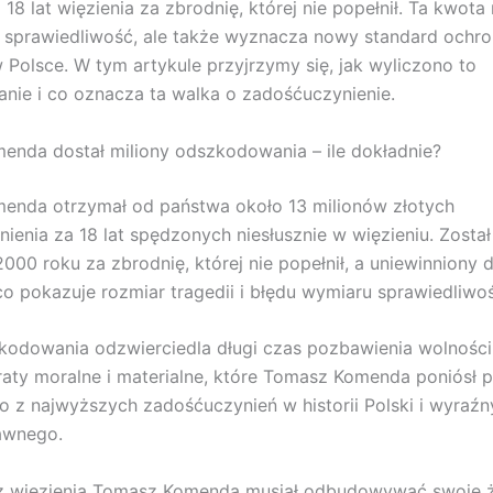
 18 lat więzienia za zbrodnię, której nie popełnił. Ta kwota 
 sprawiedliwość, ale także wyznacza nowy standard ochr
 Polsce. W tym artykule przyjrzymy się, jak wyliczono to
ie i co oznacza ta walka o zadośćuczynienie.
nda dostał miliony odszkodowania – ile dokładnie?
enda otrzymał od państwa około 13 milionów złotych
ienia za 18 lat spędzonych niesłusznie w więzieniu. Został
000 roku za zbrodnię, której nie popełnił, a uniewinniony 
co pokazuje rozmiar tragedii i błędu wymiaru sprawiedliwoś
odowania odzwierciedla długi czas pozbawienia wolności
aty moralne i materialne, które Tomasz Komenda poniósł pr
no z najwyższych zadośćuczynień w historii Polski i wyraźn
awnego.
 z więzienia Tomasz Komenda musiał odbudowywać swoje 