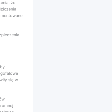
enia, że
ziczenia
okumentowane
zpieczenia
óby
ugofalowe
wiły się w
tów
gromnej