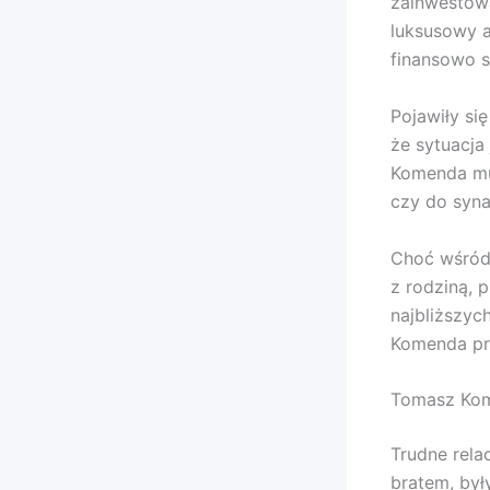
zainwestowa
luksusowy a
finansowo s
Pojawiły się
że sytuacja
Komenda mus
czy do syn
Choć wśród 
z rodziną, 
najbliższyc
Komenda prz
Tomasz Kome
Trudne rela
bratem, był