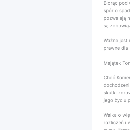
Biorąc pod 
spór o spa
pozwalają n
są zobowiąz
Ważne jest
prawne dla 
Majątek To
Choć Komend
dochodzeni
skutki zdro
jego życiu 
Walka o wię
rozliczeń i