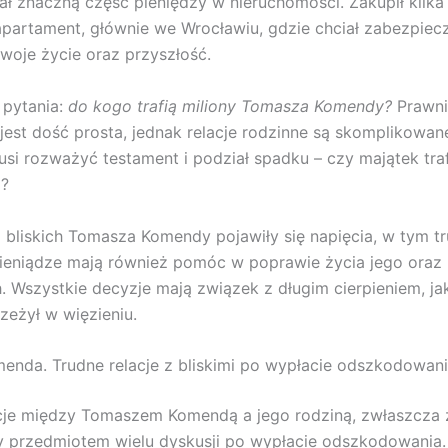
ł znaczną część pieniędzy w nieruchomości. Zakupił kilka
partament, głównie we Wrocławiu, gdzie chciał zabezpiec
woje życie oraz przyszłość.
 pytania:
do kogo trafią miliony Tomasza Komendy?
Prawni
 jest dość prosta, jednak relacje rodzinne są skomplikowa
i rozważyć testament i podział spadku – czy majątek traf
a?
bliskich Tomasza Komendy pojawiły się napięcia, w tym tr
pieniądze mają również pomóc w poprawie życia jego oraz
h. Wszystkie decyzje mają związek z długim cierpieniem, ja
eżył w więzieniu.
nda. Trudne relacje z bliskimi po wypłacie odszkodowan
cje między Tomaszem Komendą a jego rodziną, zwłaszcza 
y przedmiotem wielu dyskusji po wypłacie odszkodowania