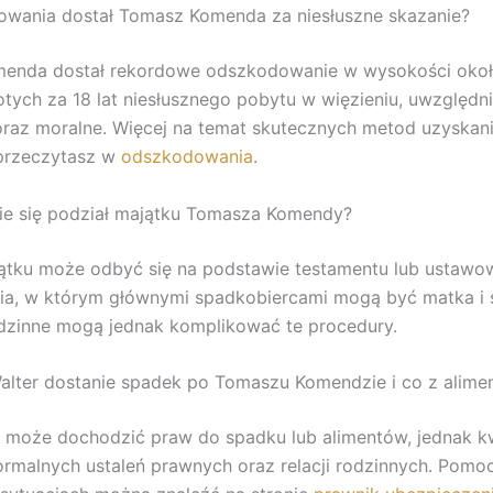
owania dostał Tomasz Komenda za niesłuszne skazanie?
enda dostał rekordowe odszkodowanie w wysokości okoł
otych za 18 lat niesłusznego pobytu w więzieniu, uwzględni
oraz moralne. Więcej na temat skutecznych metod uzyskan
przeczytasz w
odszkodowania
.
ie się podział majątku Tomasza Komendy?
jątku może odbyć się na podstawie testamentu lub ustaw
ia, w którym głównymi spadkobiercami mogą być matka i 
odzinne mogą jednak komplikować te procedury.
lter dostanie spadek po Tomaszu Komendzie i co z alime
 może dochodzić praw do spadku lub alimentów, jednak kw
ormalnych ustaleń prawnych oraz relacji rodzinnych. Pomo