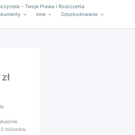
zyciela – Twoje Prawa i Roszczenia
okumenty
Inne
Odszkodowanie
zł
ie
łusznie
3 milionów