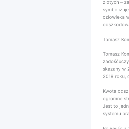
złotych – za
symbolizuje
człowieka w
odszkodowan
Tomasz Kome
Tomasz Kom
zadośćuczyn
skazany w 2
2018 roku, 
Kwota odszk
ogromne str
Jest to jed
systemu pr
Po wyjściu