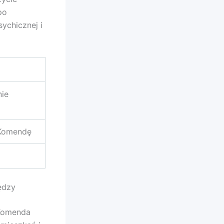
po
ychicznej i
nie
 Komendę
ędzy
 Komenda