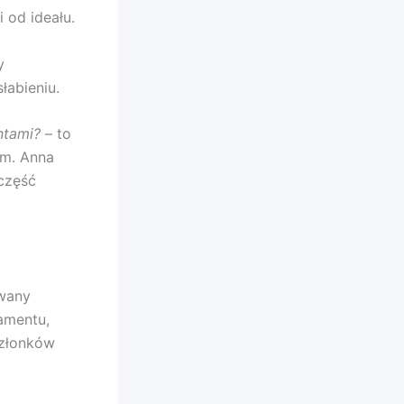
 od ideału.
y
łabieniu.
ntami?
– to
em. Anna
część
owany
amentu,
członków