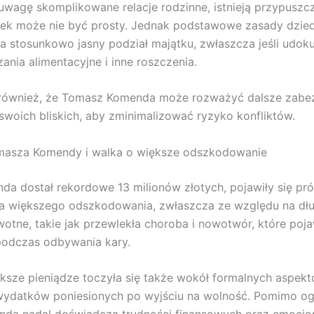
uwagę skomplikowane relacje rodzinne, istnieją przypuszcz
dek może nie być prosty. Jednak podstawowe zasady dzied
a stosunkowo jasny podział majątku, zwłaszcza jeśli ud
ania alimentacyjne i inne roszczenia.
 również, że Tomasz Komenda może rozważyć dalsze zabe
swoich bliskich, aby zminimalizować ryzyko konfliktów.
masza Komendy i walka o większe odszkodowanie
a dostał rekordowe 13 milionów złotych, pojawiły się pr
a większego odszkodowania, zwłaszcza ze względu na dł
wotne, takie jak przewlekła choroba i nowotwór, które poja
podczas odbywania kary.
ksze pieniądze toczyła się także wokół formalnych aspek
 wydatków poniesionych po wyjściu na wolność. Pomimo o