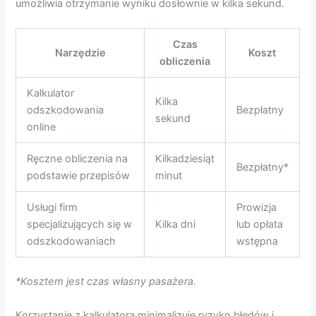
umożliwia otrzymanie wyniku dosłownie w kilka sekund.
Czas
Narzędzie
Koszt
obliczenia
Kalkulator
Kilka
odszkodowania
Bezpłatny
sekund
online
Ręczne obliczenia na
Kilkadziesiąt
Bezpłatny*
podstawie przepisów
minut
Usługi firm
Prowizja
specjalizujących się w
Kilka dni
lub opłata
odszkodowaniach
wstępna
*Kosztem jest czas własny pasażera.
Korzystanie z kalkulatora minimalizuje ryzyko błędów i