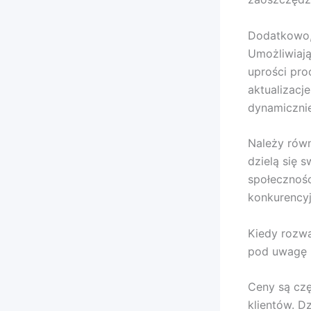
Dodatkowo,
Umożliwiają
uprości pro
aktualizacj
dynamicznie
Należy równ
dzielą się 
społecznośc
konkurencyj
Kiedy rozwa
pod uwagę r
Ceny są czę
klientów. D