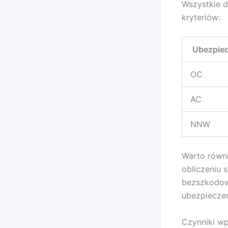
Wszystkie 
kryteriów:
Ubezpiec
OC
AC
NNW
Warto równi
obliczeniu 
bezszkodow
ubezpieczen
Czynniki w