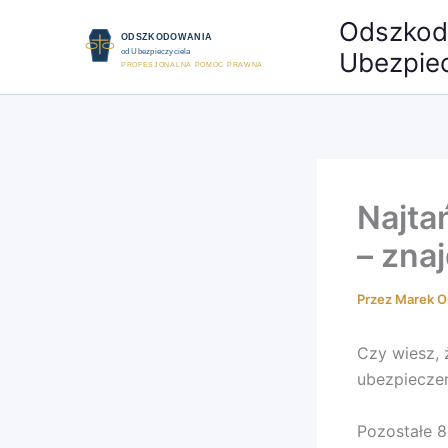
Przejdź
Odszkod
do
Ubezpiec
treści
Najta
– zna
Przez
Marek O
Czy wiesz, 
ubezpiecze
Pozostałe 8