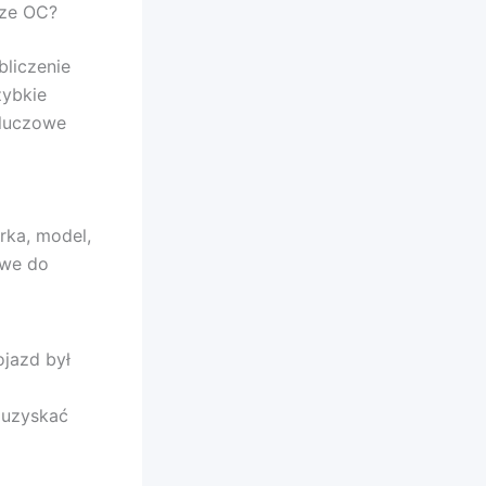
sze OC?
bliczenie
zybkie
kluczowe
ka, model,
owe do
ojazd był
 uzyskać