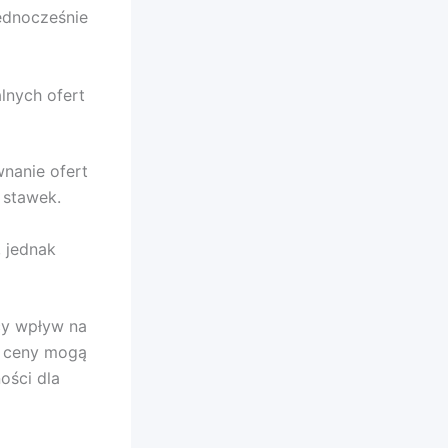
ednocześnie
lnych ofert
nanie ofert
 stawek.
 jednak
cy wpływ na
e ceny mogą
ości dla