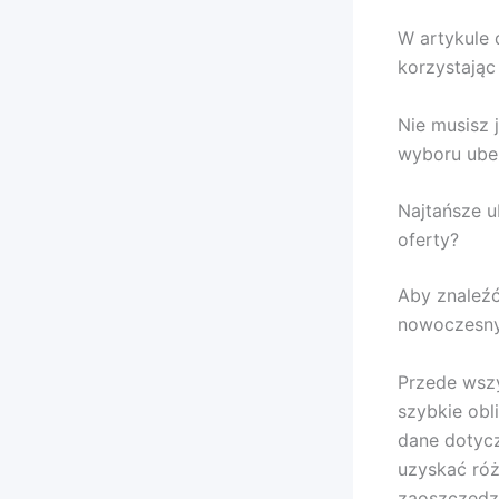
W artykule 
korzystając
Nie musisz 
wyboru ube
Najtańsze u
oferty?
Aby znaleźć
nowoczesnyc
Przede wszy
szybkie ob
dane dotycz
uzyskać róż
zaoszczędzić