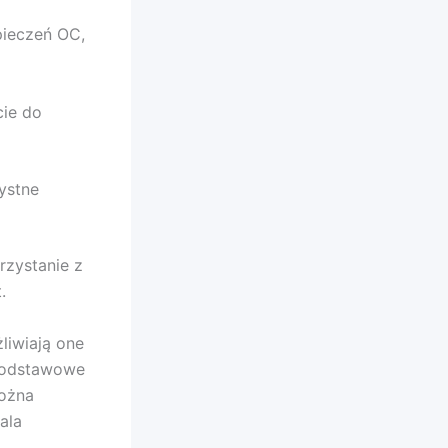
pieczeń OC,
cie do
ystne
rzystanie z
.
liwiają one
 podstawowe
można
ala