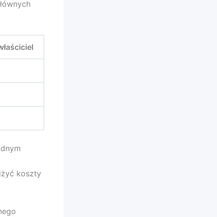
głównych
łaściciel
ładnym
iżyć koszty
nego