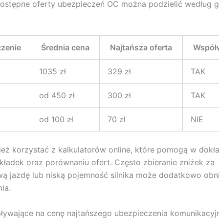
dostępne oferty ubezpieczeń OC można podzielić według 
zenie
Średnia cena
Najtańsza oferta
Współw
1035 zł
329 zł
TAK
od 450 zł
300 zł
TAK
od 100 zł
70 zł
NIE
eż korzystać z kalkulatorów online, które pomogą w dok
składek oraz porównaniu ofert. Często zbieranie zniżek za
ą jazdę lub niską pojemność silnika może dodatkowo obn
ia.
pływające na cenę najtańszego ubezpieczenia komunikacyj