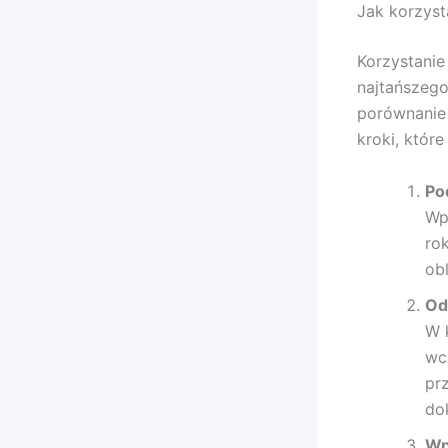
Jak korzyst
Korzystanie
najtańszego
porównanie 
kroki, któr
Po
Wp
ro
obl
Od
W k
wc
pr
do
Wp