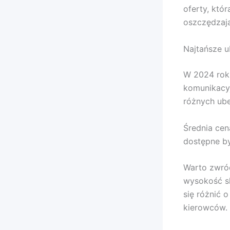
oferty, któ
oszczędzają
Najtańsze u
W 2024 roku
komunikacyj
różnych ube
Średnia cen
dostępne by
Warto zwróc
wysokość sk
się różnić o
kierowców.