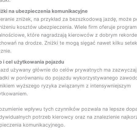
iżki na ubezpieczenia komunikacyjne
ieranie zniżek, na przykład za bezszkodową jazdę, może
niżeniu kosztów ubezpieczenia. Wiele firm oferuje progra
jalnościowe, które nagradzają kierowców z dobrym rekord
chowań na drodze. Zniżki te mogą sięgać nawet kilku setek
znie.
p i cel użytkowania pojazdu
jazd używany głównie do celów prywatnych ma zazwyczaj
ładki w porównaniu do pojazdu wykorzystywanego zawodo
nikiem wyższego ryzyka związanym z intensywniejszym
ytkowaniem.
rozumienie wpływu tych czynników pozwala na lepsze dop
ndywidualnych potrzeb kierowcy oraz na znalezienie najkorz
pieczenia komunikacyjnego.