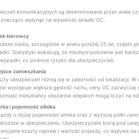
ieczeń komunikacyjnych są determinowane przez wiele cz
 znacząco wpłynąć na wysokość składki OC.
ek kierowcy
odsze osoby, szczególnie w wieku poniżej 25 lat, często p
ładki. Statystyki wskazują, że młodsze pokolenie jest bardz
 wypadki, co podnosi ryzyko dla ubezpieczycieli.
ejsce zamieszkania
szty ubezpieczeń różnią się w zależności od lokalizacji. W 
zie występuje większa gęstość ruchu, ceny OC zazwyczaj 
tomiast mieszkańcy obszarów wiejskich mogą liczyć na niż
rka i pojemność silnika
jazdy o dużej pojemności silnika oraz z wyższej półki cen
 droższe w ubezpieczeniu. Ubezpieczyciele biorą pod uwa
tencjalne koszty napraw i wartość pojazdu, co wpływa na u
adki.