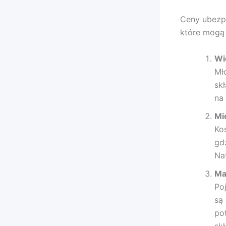
Ceny ubezp
które mogą
Wi
Mł
sk
na
Mi
Ko
gd
Na
Ma
Po
są
po
skł