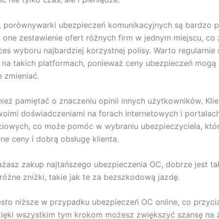
 porównywarki ubezpieczeń komunikacyjnych są bardzo 
 one zestawienie ofert różnych firm w jednym miejscu, co
ces wyboru najbardziej korzystnej polisy. Warto regularni
e na takich platformach, ponieważ ceny ubezpieczeń mogą 
 zmieniać.
ież pamiętać o znaczeniu opinii innych użytkowników. Klie
swoimi doświadczeniami na forach internetowych i portalac
iowych, co może pomóc w wybraniu ubezpieczyciela, któr
ne ceny i dobrą obsługę klienta.
żasz zakup najtańszego ubezpieczenia OC, dobrze jest ta
óżne zniżki, takie jak te za bezszkodową jazdę.
sto niższe w przypadku ubezpieczeń OC online, co przyci
zięki wszystkim tym krokom możesz zwiększyć szansę na z