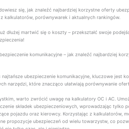
dowiesz się, jak znaleźć najbardziej korzystne oferty ubez
 z kalkulatorów, porównywarek i aktualnych rankingów.
już dłużej martwić się o koszty – przekształć swoje podejś
zpieczenia!
bezpieczenie komunikacyjne – jak znaleźć najbardziej korz
 najtańsze ubezpieczenie komunikacyjne, kluczowe jest ko
h narzędzi, które znacząco ułatwiają porównywanie ofert
stkim, warto zwrócić uwagę na kalkulatory OC i AC. Umoż
liczenie składek ubezpieczeniowych, wprowadzając tylko
ące pojazdu oraz kierowcy. Korzystając z kalkulatorów, 
ne propozycje ubezpieczeń od wielu towarzystw, co pozw
 nie tylko czas, ale i pieniądze.