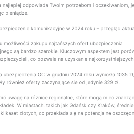
ra najlepiej odpowiada Twoim potrzebom i oczekiwaniom, j
c pieniądze.
bezpieczenie komunikacyjne w 2024 roku – przegląd aktua
 możliwości zakupu najtańszych ofert ubezpieczenia
nego są bardzo szerokie. Kluczowym aspektem jest porów
zpieczycieli, co pozwala na uzyskanie najkorzystniejszych
a ubezpieczenia OC w grudniu 2024 roku wyniosła 1035 zł,
ły również oferty zaczynające się od jedynie 329 zł.
ić uwagę na różnice regionalne, które mogą mieć znaczą
ładek. W miastach, takich jak Gdańsk czy Kraków, średni
 kilkaset złotych, co przekłada się na potencjalne oszczędn