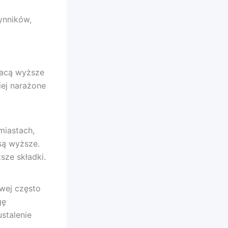
ynników,
łacą wyższe
iej narażone
miastach,
są wyższe.
sze składki.
owej często
gę
stalenie