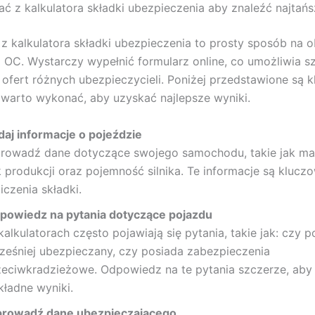
ać z kalkulatora składki ubezpieczenia aby znaleźć najtań
 z kalkulatora składki ubezpieczenia to prosty sposób na o
 OC. Wystarczy wypełnić formularz online, co umożliwia s
ofert różnych ubezpieczycieli. Poniżej przedstawione są 
e warto wykonać, aby uzyskać najlepsze wyniki.
daj informacje o pojeździe
rowadź dane dotyczące swojego samochodu, takie jak mar
k produkcji oraz pojemność silnika. Te informacje są klucz
iczenia składki.
powiedz na pytania dotyczące pojazdu
alkulatorach często pojawiają się pytania, takie jak: czy p
ześniej ubezpieczany, czy posiada zabezpieczenia
zeciwkradzieżowe. Odpowiedz na te pytania szczerze, aby
kładne wyniki.
rowadź dane ubezpieczającego