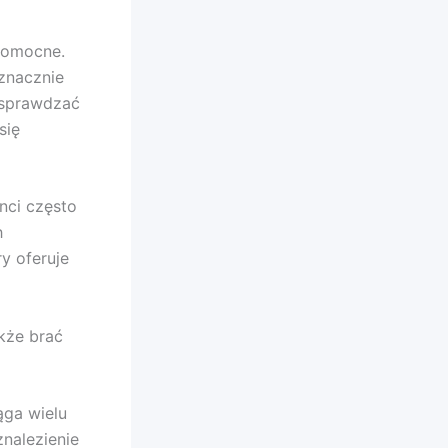
pomocne.
 znacznie
e sprawdzać
się
nci często
h
y oferuje
kże brać
ąga wielu
nalezienie