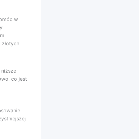
 pomóc w
my
em
 złotych
 niższe
wo, co jest
asowanie
ystniejszej