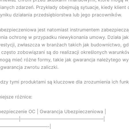
ianych zdarzeń. Przykłady obejmują sytuacje, kiedy klient
niku działania przedsiębiorstwa lub jego pracowników.
bezpieczeniowa jest natomiast instrumentem zabezpiecza
wnia ochronę w przypadku niewykonania umowy. Działa ja
estycji, zwłaszcza w branżach takich jak budownictwo, gd
zęsto zobowiązani są do realizacji określonych warunkó
ogą mieć różne formy, takie jak gwarancja należytego w
warancja zwrotu zaliczki.
dzy tymi produktami są kluczowe dla zrozumienia ich funkc
iejsze różnice:
bezpieczenie OC | Gwarancja Ubezpieczeniowa |
————–|——————————————————|
——————————-|