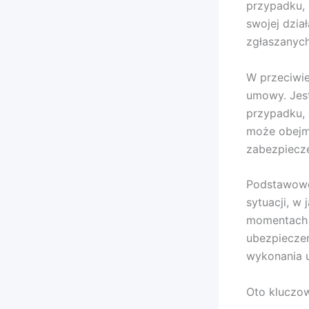
przypadku, 
swojej dzia
zgłaszanyc
W przeciwi
umowy. Jes
przypadku,
może obejmo
zabezpiecze
Podstawowe
sytuacji, w
momentach 
ubezpieczen
wykonania 
Oto kluczo