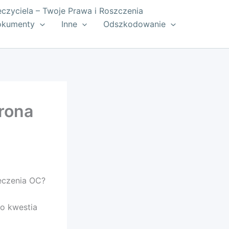
zyciela – Twoje Prawa i Roszczenia
okumenty
Inne
Odszkodowanie
rona
ieczenia OC?
ko kwestia