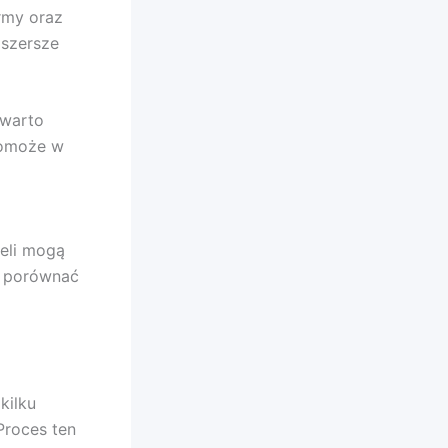
rmy oraz
 szersze
 warto
pomoże w
ieli mogą
e porównać
kilku
roces ten