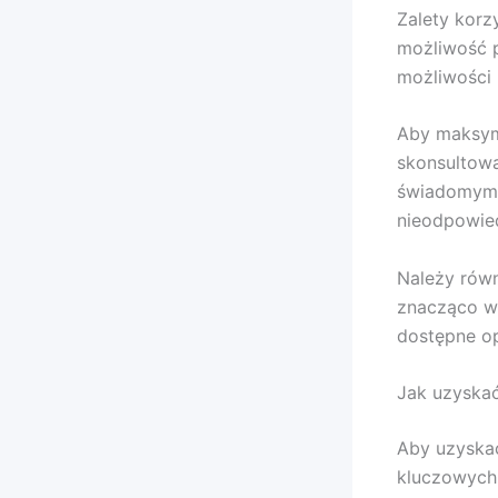
Zalety korz
możliwość p
możliwości
Aby maksyma
skonsultowa
świadomym p
nieodpowie
Należy równ
znacząco wp
dostępne op
Jak uzyska
Aby uzyskać
kluczowych