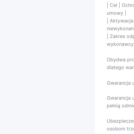
| Cel | Och
umowy |
| Aktywacj
niewykonan
| Zakres od
wykonawcy 
Obydwa prod
dlatego war
Gwarancja u
Gwarancja u
pełnią odmi
Ubezpiecze
osobom trze