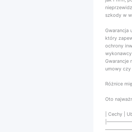
nieprzewidz
szkody w wy
Gwarancja u
który zape
ochrony inw
wykonawcy c
Gwarancje m
umowy czy g
Różnice mię
Oto najważn
| Cechy | U
|—————
——————