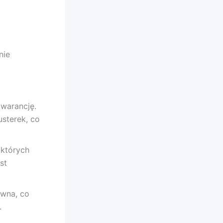
nie
gwarancję.
usterek, co
 których
st
ywna, co
.