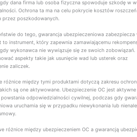
gdy dana firma lub osoba fizyczna spowoduje szkodę w w
łalności. Ochrona ta ma na celu pokrycie kosztów roszczeń
h przez poszkodowanych.
eństwie do tego, gwarancja ubezpieczeniowa zabezpiecza
t to instrument, który zapewnia zamawiającemu rekompen
 gdy wykonawca nie wywiązuje się ze swoich zobowiązań.
wać aspekty takie jak usunięcie wad lub usterek oraz
nie zaliczek.
 różnice między tymi produktami dotyczą zakresu ochron
 jakich są one aktywowane. Ubezpieczenie OC jest aktywne
powstania odpowiedzialności cywilnej, podczas gdy gwar
iowa uruchamia się w przypadku niewykonania lub nienal
umowy.
we różnice między ubezpieczeniem OC a gwarancją ubezpi