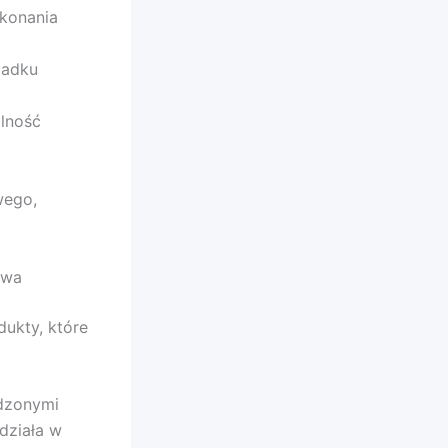
ykonania
padku
alność
wego,
twa
ukty, które
ądzonymi
działa w