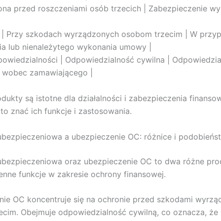
rona przed roszczeniami osób trzecich | Zabezpieczenie w
a | Przy szkodach wyrządzonych osobom trzecim | W przy
ia lub nienależytego wykonania umowy |
powiedzialności | Odpowiedzialność cywilna | Odpowiedzi
wobec zamawiającego |
ukty są istotne dla działalności i zabezpieczenia finanso
to znać ich funkcje i zastosowania.
bezpieczeniowa a ubezpieczenie OC: różnice i podobieńs
bezpieczeniowa oraz ubezpieczenie OC to dwa różne prod
enne funkcje w zakresie ochrony finansowej.
nie OC koncentruje się na ochronie przed szkodami wyrz
cim. Obejmuje odpowiedzialność cywilną, co oznacza, że 