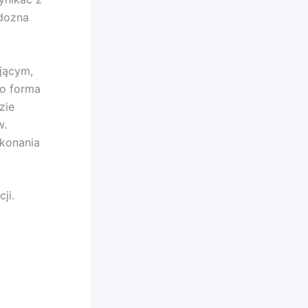
 dozna
jącym,
ko forma
zie
w.
ykonania
ji.