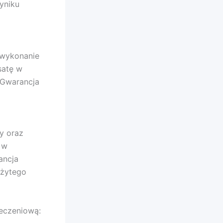
yniku
 wykonanie
satę w
 Gwarancja
y oraz
 w
ancja
eżytego
eczeniową: