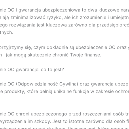
nie OC i gwarancja ubezpieczeniowa to dwa kluczowe narz
lają zminimalizować ryzyko, ale ich zrozumienie i umieję
go rozwiązania jest kluczowa zarówno dla przedsiębiorców
tnych.
przyjrzymy się, czym dokładnie są ubezpieczenie OC oraz 
m i jak mogą skutecznie chronić Twoje finanse.
ie OC gwarancje: co to jest?
nie OC (Odpowiedzialność Cywilna) oraz gwarancja ubezp
e produkty, które pełnią unikalne funkcje w zakresie ochro
nie OC chroni ubezpieczonego przed roszczeniami osób tr
yrządzenia im szkody. Jest to istotne zarówno dla osób f
 ponieważ chroni przed skutkami finansowymi, które mogą w