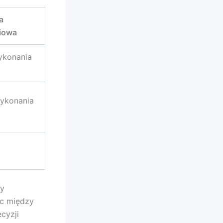
a
iowa
ykonania
ykonania
by
ic między
cyzji