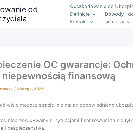
Odszkodowanie od Ubezpiec
owanie od
Definicje
Dowody i d
zyciela
Kontakt
Partnerzy
ieczenie OC gwarancje: Och
 niepewnością finansową
rtowski
/
2 lutego, 2025
jak wiele możesz stracić, nie mając odpowiedniego ubezp
ed nieprzewidywalnymi sytuacjami finansowymi to nie tyl
le i bezpieczeństwa.