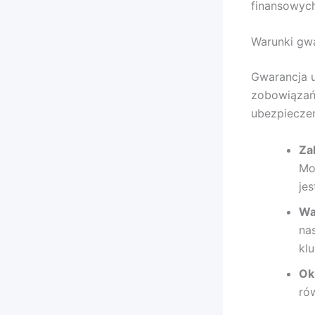
finansowych
Warunki gwa
Gwarancja u
zobowiązań
ubezpieczen
Za
Mo
je
Wa
na
kl
Ok
ró