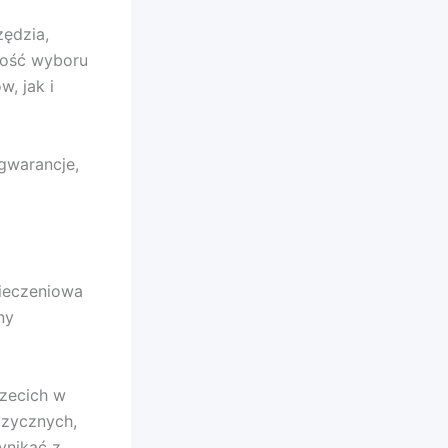
ędzia,
tność wyboru
, jak i
gwarancje,
ieczeniowa
ny
zecich w
izycznych,
ynikać z