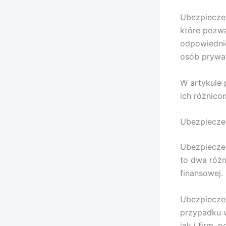
Ubezpiecze
które pozwa
odpowiednie
osób prywa
W artykule 
ich różnico
Ubezpieczen
Ubezpiecze
to dwa różn
finansowej.
Ubezpiecze
przypadku w
jak i firm,