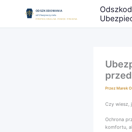
Przejdź
Odszkod
do
Ubezpiec
treści
Ubezp
przed
Przez
Marek O
Czy wiesz, 
Ochrona prz
komfortu, a