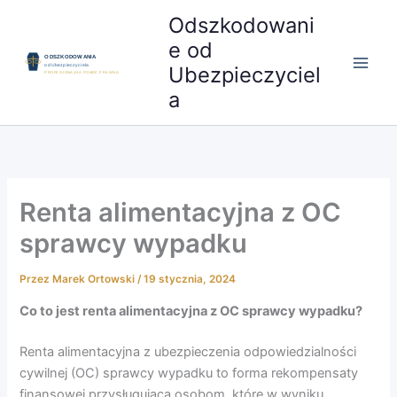
Przejdź
Odszkodowani
do
e od
treści
Ubezpieczyciel
a
Renta alimentacyjna z OC
sprawcy wypadku
Przez
Marek Ortowski
/
19 stycznia, 2024
Co to jest renta alimentacyjna z OC sprawcy wypadku?
Renta alimentacyjna z ubezpieczenia odpowiedzialności
cywilnej (OC) sprawcy wypadku to forma rekompensaty
finansowej przysługująca osobom, które w wyniku