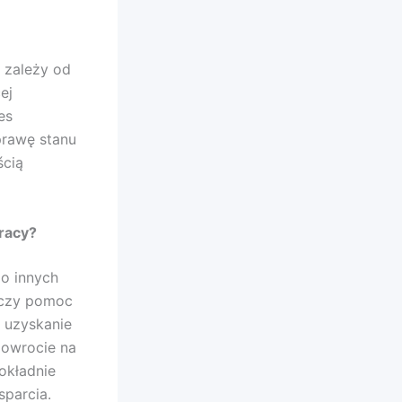
i zależy od
ej
es
prawę stanu
ścią
racy?
o innych
, czy pomoc
 uzyskanie
powrocie na
okładnie
sparcia.