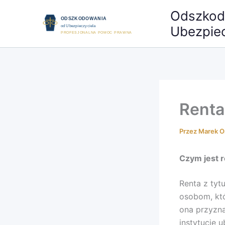
Przejdź
Odszkod
do
Ubezpiec
treści
Renta
Przez
Marek O
Czym jest r
Renta z tyt
osobom, któ
ona przyzn
instytucje 