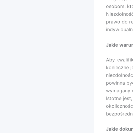
osobom, kt
Niezdolność
prawo do re
indywidualn
Jakie warun
Aby kwalifi
konieczne j
niezdolnośc
powinna być
wymagany o
Istotne jest
okolicznośc
bezpośredn
Jakie dokum