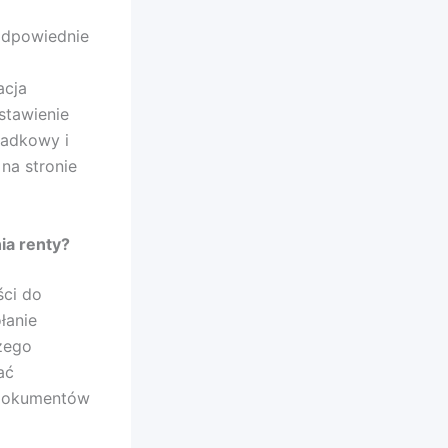
 odpowiednie
acja
stawienie
ładkowy i
na stronie
ia renty?
ści do
łanie
zego
ać
 dokumentów