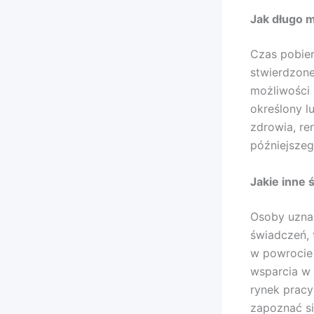
Jak długo m
Czas pobier
stwierdzone
możliwości
określony l
zdrowia, re
późniejszeg
Jakie inne
Osoby uznan
świadczeń, 
w powrocie 
wsparcia w
rynek pracy
zapoznać si