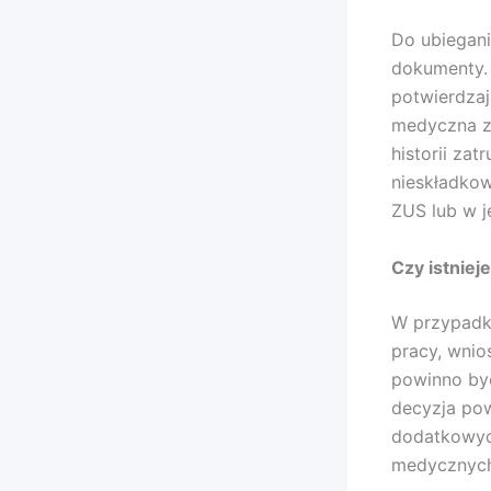
Do ubiegani
dokumenty. 
potwierdzaj
medyczna z
historii za
nieskładkow
ZUS lub w 
Czy istniej
W przypadku
pracy, wnio
powinno być
decyzja po
dodatkowyc
medycznych