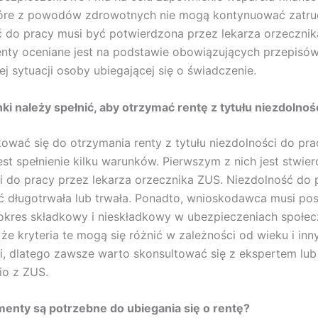
óre z powodów zdrowotnych nie mogą kontynuować zatrud
 do pracy musi być potwierdzona przez lekarza orzecznik
nty oceniane jest na podstawie obowiązujących przepisów
ej sytuacji osoby ubiegającej się o świadczenie.
ki należy spełnić, aby otrzymać rentę z tytułu niezdolnoś
kować się do otrzymania renty z tytułu niezdolności do pra
est spełnienie kilku warunków. Pierwszym z nich jest stwier
i do pracy przez lekarza orzecznika ZUS. Niezdolność do 
 długotrwała lub trwała. Ponadto, wnioskodawca musi po
kres składkowy i nieskładkowy w ubezpieczeniach społec
, że kryteria te mogą się różnić w zależności od wieku i inn
i, dlatego zawsze warto skonsultować się z ekspertem lub
io z ZUS.
enty są potrzebne do ubiegania się o rentę?