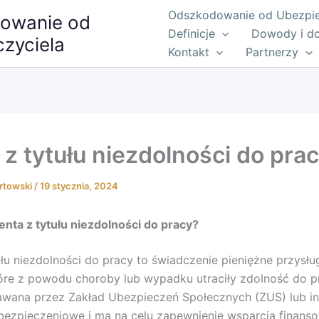
Odszkodowanie od Ubezpiec
owanie od
Definicje
Dowody i d
zyciela
Kontakt
Partnerzy
 z tytułu niezdolności do pra
rtowski
/
19 stycznia, 2024
enta z tytułu niezdolności do pracy?
ułu niezdolności do pracy to świadczenie pieniężne przysłu
re z powodu choroby lub wypadku utraciły zdolność do pr
awana przez Zakład Ubezpieczeń Społecznych (ZUS) lub i
ubezpieczeniowe i ma na celu zapewnienie wsparcia finan