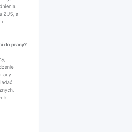
nienia.
a ZUS, a
 i
ci do pracy?
cy,
dzenie
pracy
siadać
znych.
ych