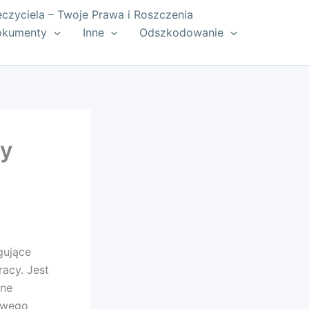
zyciela – Twoje Prawa i Roszczenia
okumenty
Inne
Odszkodowanie
cy
gujące
acy. Jest
nne
sowego