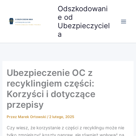
Przejdź
Odszkodowani
do
e od
treści
Ubezpieczyciel
a
Ubezpieczenie OC z
recyklingiem części:
Korzyści i dotyczące
przepisy
Przez
Marek Ortowski
/
2 lutego, 2025
Czy wiesz, że korzystanie z części z recyklingu może nie
tylko zmniejszyć koszty napraw, ale również wpływać na