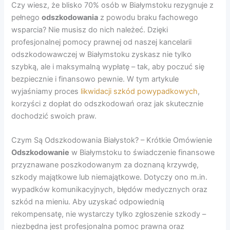
Czy wiesz, że blisko 70% osób w Białymstoku rezygnuje z
pełnego
odszkodowania
z powodu braku fachowego
wsparcia? Nie musisz do nich należeć. Dzięki
profesjonalnej pomocy prawnej od naszej kancelarii
odszkodowawczej w Białymstoku zyskasz nie tylko
szybką, ale i maksymalną wypłatę – tak, aby poczuć się
bezpiecznie i finansowo pewnie. W tym artykule
wyjaśniamy proces
likwidacji szkód powypadkowych
,
korzyści z dopłat do odszkodowań oraz jak skutecznie
dochodzić swoich praw.
Czym Są Odszkodowania Białystok? – Krótkie Omówienie
Odszkodowanie
w Białymstoku to świadczenie finansowe
przyznawane poszkodowanym za doznaną krzywdę,
szkody majątkowe lub niemajątkowe. Dotyczy ono m.in.
wypadków komunikacyjnych, błędów medycznych oraz
szkód na mieniu. Aby uzyskać odpowiednią
rekompensatę, nie wystarczy tylko zgłoszenie szkody –
niezbędna jest profesjonalna pomoc prawna oraz