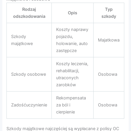
Rodzaj
Typ
Opis
odszkodowania
szkody
Koszty naprawy
Szkody
pojazdu,
Majatkowa
majątkowe
holowanie, auto
zastępcze
Koszty leczenia,
rehabilitacji,
Szkody osobowe
Osobowa
utraconych
zarobków
Rekompensata
Zadośćuczynienie
za ból i
Osobowa
cierpienie
Szkody majątkowe najczęściej są wypłacane z polisy OC