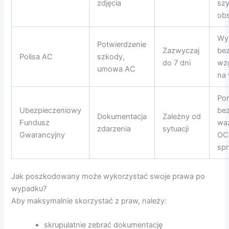
zdjęcia
sz
ob
Wy
Potwierdzenie
Zazwyczaj
be
Polisa AC
szkody,
do 7 dni
wz
umowa AC
na 
Po
Ubezpieczeniowy
be
Dokumentacja
Zależny od
Fundusz
wa
zdarzenia
sytuacji
Gwarancyjny
OC
sp
Jak poszkodowany może wykorzystać swoje prawa po
wypadku?
Aby maksymalnie skorzystać z praw, należy:
skrupulatnie zebrać dokumentację